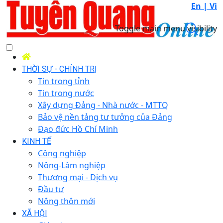
En |
Vi
Toggle main menu visibility
THỜI SỰ - CHÍNH TRỊ
Tin trong tỉnh
Tin trong nước
Xây dựng Đảng - Nhà nước - MTTQ
Bảo vệ nền tảng tư tưởng của Đảng
Đạo đức Hồ Chí Minh
KINH TẾ
Công nghiệp
Nông-Lâm nghiệp
Thương mại - Dịch vụ
Đầu tư
Nông thôn mới
XÃ HỘI