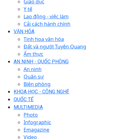
Giáo dục
Y tế
Lao động - việc làm
Cải cách hành chính
VĂN HÓA
Tinh hoa văn hóa
Đất và người Tuyên Quang
Ẩm thực
AN NINH - QUỐC PHÒNG
An ninh
Quân sự
Biên phòng
KHOA HỌC - CÔNG NGHỆ
QUỐC TẾ
MULTIMEDIA
Photo
Infographic
Emagazine
Video