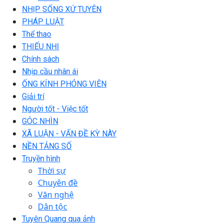
NHỊP SỐNG XỨ TUYÊN
PHÁP LUẬT
Thể thao
THIẾU NHI
Chính sách
Nhịp cầu nhân ái
ỐNG KÍNH PHÓNG VIÊN
Giải trí
Người tốt - Việc tốt
GÓC NHÌN
XÃ LUẬN - VẤN ĐỀ KỲ NÀY
NỀN TẢNG SỐ
Truyền hình
Thời sự
Chuyên đề
Văn nghệ
Dân tộc
Tuyên Quang qua ảnh