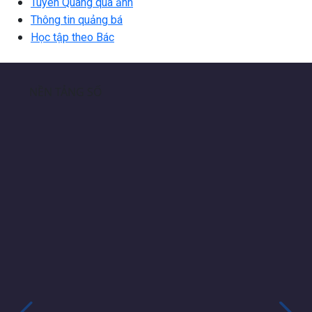
Tuyên Quang qua ảnh
Thông tin quảng bá
Học tập theo Bác
NỀN TẢNG SỐ