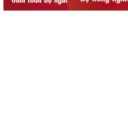
Sầu riêng bị dừng xét
Thông báo!!! Cấm toàn bộ
nghiệm, Bộ Nông Nghiệp
người và phương tiện lưu
và Môi trường chỉ đạo
thông qua cầu Sông Lô, xã
khẩn
Đoan Hùng
08:52, 27/10/2025
08:53, 27/10/2025