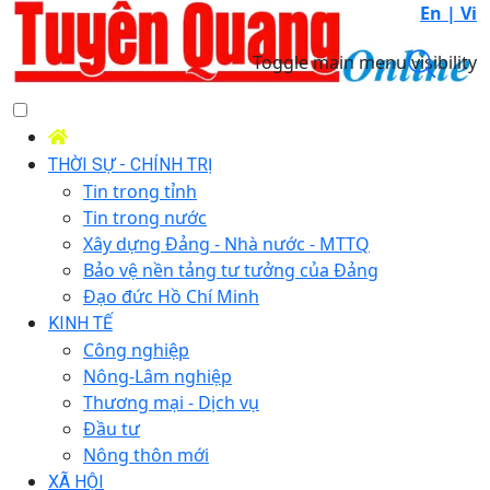
En |
Vi
Toggle main menu visibility
THỜI SỰ - CHÍNH TRỊ
Tin trong tỉnh
Tin trong nước
Xây dựng Đảng - Nhà nước - MTTQ
Bảo vệ nền tảng tư tưởng của Đảng
Đạo đức Hồ Chí Minh
KINH TẾ
Công nghiệp
Nông-Lâm nghiệp
Thương mại - Dịch vụ
Đầu tư
Nông thôn mới
XÃ HỘI