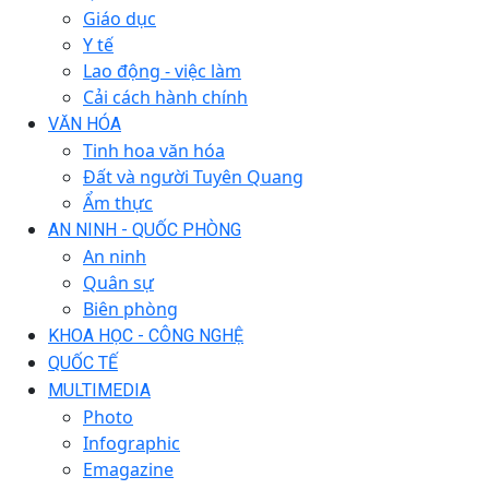
Giáo dục
Y tế
Lao động - việc làm
Cải cách hành chính
VĂN HÓA
Tinh hoa văn hóa
Đất và người Tuyên Quang
Ẩm thực
AN NINH - QUỐC PHÒNG
An ninh
Quân sự
Biên phòng
KHOA HỌC - CÔNG NGHỆ
QUỐC TẾ
MULTIMEDIA
Photo
Infographic
Emagazine