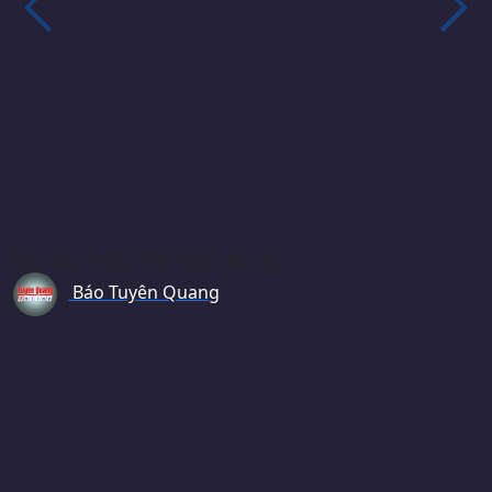
Độc đáo nghề “thổi hồn” vào gỗ
Báo Tuyên Quang