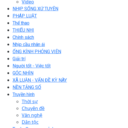
Video
NHỊP SỐNG XỨ TUYÊN
PHÁP LUẬT
Thể thao
THIẾU NHI
Chính sách
Nhịp cầu nhân ái
ỐNG KÍNH PHÓNG VIÊN
Giải trí
Người tốt - Việc tốt
GÓC NHÌN
XÃ LUẬN - VẤN ĐỀ KỲ NÀY
NỀN TẢNG SỐ
Truyền hình
Thời sự
Chuyên đề
Văn nghệ
Dân tộc