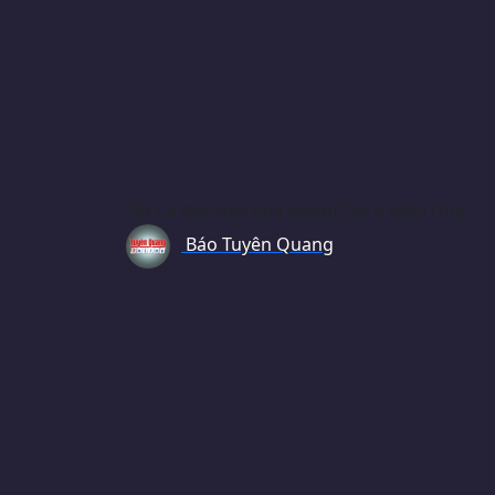
Tết Cá độc đáo của người Tày ở Mậu Duệ
Báo Tuyên Quang