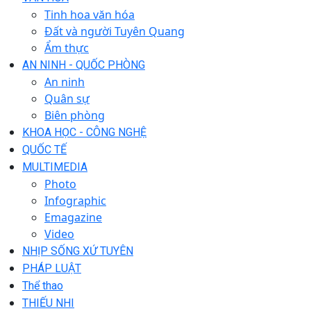
Tinh hoa văn hóa
Đất và người Tuyên Quang
Ẩm thực
AN NINH - QUỐC PHÒNG
An ninh
Quân sự
Biên phòng
KHOA HỌC - CÔNG NGHỆ
QUỐC TẾ
MULTIMEDIA
Photo
Infographic
Emagazine
Video
NHỊP SỐNG XỨ TUYÊN
PHÁP LUẬT
Thể thao
THIẾU NHI