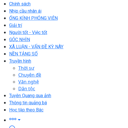
Chính sách
Nhịp cầu nhân ái
ỐNG KÍNH PHÓNG VIÊN
Giải trí
Người tốt - Việc tốt
GÓC NHÌN
XÃ LUẬN - VẤN ĐỀ KỲ NÀY
NỀN TẢNG SỐ
Truyền hình
Thời sự
Chuyên đề
Văn nghệ
Dân tộc
Tuyên Quang qua ảnh
Thông tin quảng bá
Học tập theo Bác