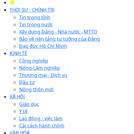
THỜI SỰ - CHÍNH TRỊ
Tin trong tỉnh
Tin trong nước
Xây dựng Đảng - Nhà nước - MTTQ
Bảo vệ nền tảng tư tưởng của Đảng
Đạo đức Hồ Chí Minh
KINH TẾ
Công nghiệp
Nông-Lâm nghiệp
Thương mại - Dịch vụ
Đầu tư
Nông thôn mới
XÃ HỘI
Giáo dục
Y tế
Lao động - việc làm
Cải cách hành chính
VĂN HÓA