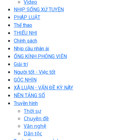
Video
NHỊP SỐNG XỨ TUYÊN
PHÁP LUẬT
Thể thao
THIẾU NHI
Chính sách
Nhịp cầu nhân ái
ỐNG KÍNH PHÓNG VIÊN
Giải trí
Người tốt - Việc tốt
GÓC NHÌN
XÃ LUẬN - VẤN ĐỀ KỲ NÀY
NỀN TẢNG SỐ
Truyền hình
Thời sự
Chuyên đề
Văn nghệ
Dân tộc