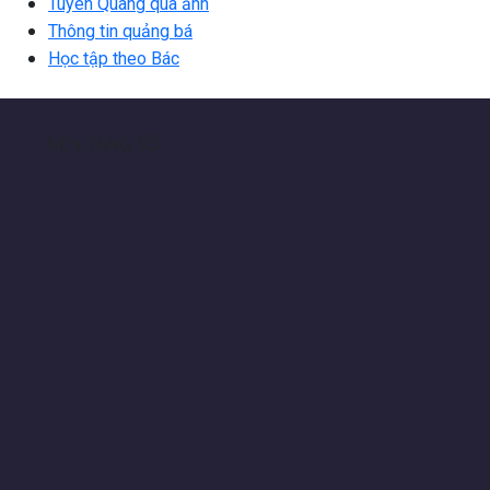
Tuyên Quang qua ảnh
Thông tin quảng bá
Học tập theo Bác
NỀN TẢNG SỐ