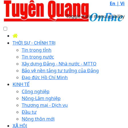
En |
Vi
Toggle main menu visibility
THỜI SỰ - CHÍNH TRỊ
Tin trong tỉnh
Tin trong nước
Xây dựng Đảng - Nhà nước - MTTQ
Bảo vệ nền tảng tư tưởng của Đảng
Đạo đức Hồ Chí Minh
KINH TẾ
Công nghiệp
Nông-Lâm nghiệp
Thương mại - Dịch vụ
Đầu tư
Nông thôn mới
XÃ HỘI