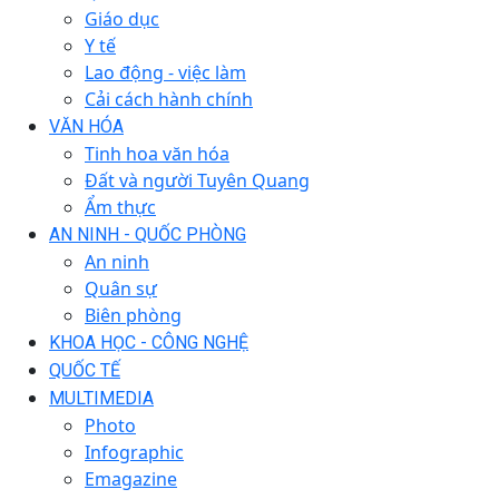
Giáo dục
Y tế
Lao động - việc làm
Cải cách hành chính
VĂN HÓA
Tinh hoa văn hóa
Đất và người Tuyên Quang
Ẩm thực
AN NINH - QUỐC PHÒNG
An ninh
Quân sự
Biên phòng
KHOA HỌC - CÔNG NGHỆ
QUỐC TẾ
MULTIMEDIA
Photo
Infographic
Emagazine