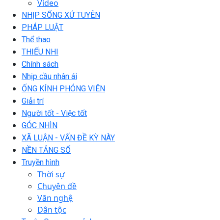
Video
NHỊP SỐNG XỨ TUYÊN
PHÁP LUẬT
Thể thao
THIẾU NHI
Chính sách
Nhịp cầu nhân ái
ỐNG KÍNH PHÓNG VIÊN
Giải trí
Người tốt - Việc tốt
GÓC NHÌN
XÃ LUẬN - VẤN ĐỀ KỲ NÀY
NỀN TẢNG SỐ
Truyền hình
Thời sự
Chuyên đề
Văn nghệ
Dân tộc