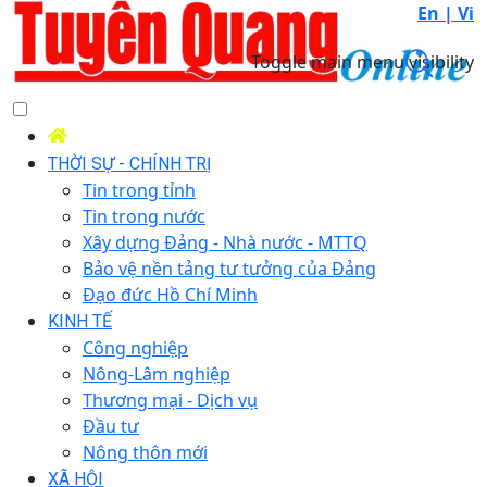
En |
Vi
Toggle main menu visibility
THỜI SỰ - CHÍNH TRỊ
Tin trong tỉnh
Tin trong nước
Xây dựng Đảng - Nhà nước - MTTQ
Bảo vệ nền tảng tư tưởng của Đảng
Đạo đức Hồ Chí Minh
KINH TẾ
Công nghiệp
Nông-Lâm nghiệp
Thương mại - Dịch vụ
Đầu tư
Nông thôn mới
XÃ HỘI