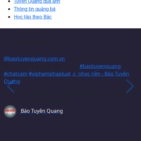
Tuyên Quang qua ảnh
Thông tin quảng bá
Học tập theo Bác
NỀN TẢNG SỐ
@baotuyenquang.com.vn
Tuyên Quang triệt phá ổ
nhóm sử dụng chất cấm tại nhà
#baotuyenquang
#chatcam
#viphamphapluat
♬ nhạc nền - Báo Tuyên
Quang
Tuyên Quang triệt phá ổ nhóm tổ chức sử dụng trái
phép chất cấm tại nhà riêng
Báo Tuyên Quang