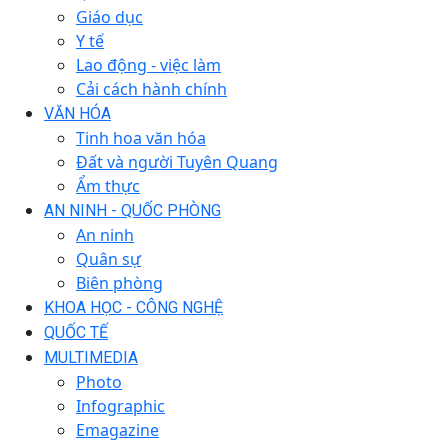
Giáo dục
Y tế
Lao động - việc làm
Cải cách hành chính
VĂN HÓA
Tinh hoa văn hóa
Đất và người Tuyên Quang
Ẩm thực
AN NINH - QUỐC PHÒNG
An ninh
Quân sự
Biên phòng
KHOA HỌC - CÔNG NGHỆ
QUỐC TẾ
MULTIMEDIA
Photo
Infographic
Emagazine