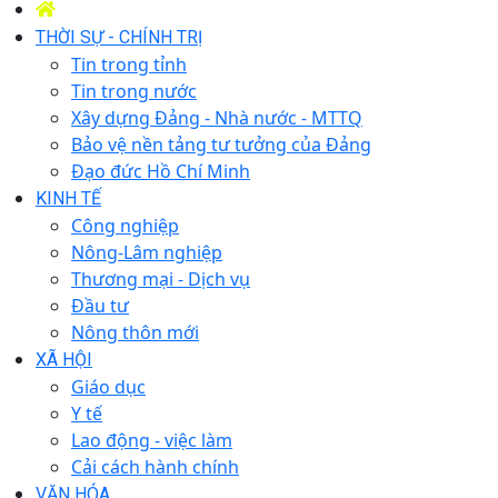
THỜI SỰ - CHÍNH TRỊ
Tin trong tỉnh
Tin trong nước
Xây dựng Đảng - Nhà nước - MTTQ
Bảo vệ nền tảng tư tưởng của Đảng
Đạo đức Hồ Chí Minh
KINH TẾ
Công nghiệp
Nông-Lâm nghiệp
Thương mại - Dịch vụ
Đầu tư
Nông thôn mới
XÃ HỘI
Giáo dục
Y tế
Lao động - việc làm
Cải cách hành chính
VĂN HÓA