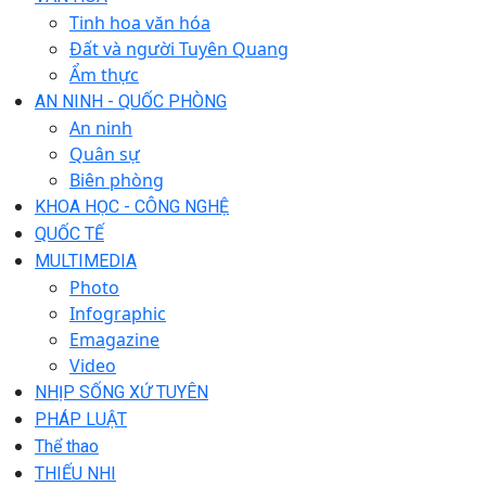
Tinh hoa văn hóa
Đất và người Tuyên Quang
Ẩm thực
AN NINH - QUỐC PHÒNG
An ninh
Quân sự
Biên phòng
KHOA HỌC - CÔNG NGHỆ
QUỐC TẾ
MULTIMEDIA
Photo
Infographic
Emagazine
Video
NHỊP SỐNG XỨ TUYÊN
PHÁP LUẬT
Thể thao
THIẾU NHI