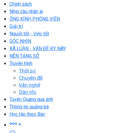
Chính sách
Nhịp cầu nhân ái
ỐNG KÍNH PHÓNG VIÊN
Giải trí
Người tốt - Việc tốt
GÓC NHÌN
XÃ LUẬN - VẤN ĐỀ KỲ NÀY
NỀN TẢNG SỐ
Truyền hình
Thời sự
Chuyên đề
Văn nghệ
Dân tộc
Tuyên Quang qua ảnh
Thông tin quảng bá
Học tập theo Bác