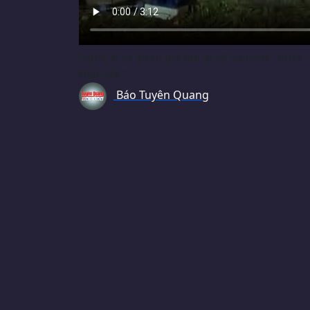
Nghệ sĩ và khán giả nói gì về concert "Rock -
thần đá"?
Báo Tuyên Quang