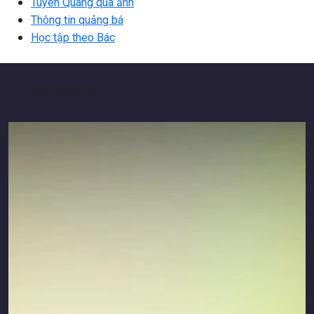
Tuyên Quang qua ảnh
Thông tin quảng bá
Học tập theo Bác
NỀN TẢNG SỐ