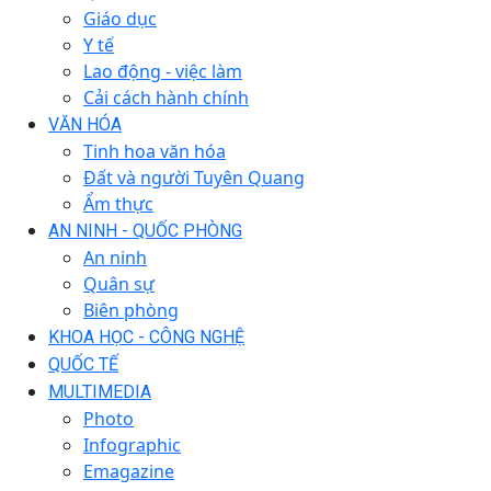
Giáo dục
Y tế
Lao động - việc làm
Cải cách hành chính
VĂN HÓA
Tinh hoa văn hóa
Đất và người Tuyên Quang
Ẩm thực
AN NINH - QUỐC PHÒNG
An ninh
Quân sự
Biên phòng
KHOA HỌC - CÔNG NGHỆ
QUỐC TẾ
MULTIMEDIA
Photo
Infographic
Emagazine