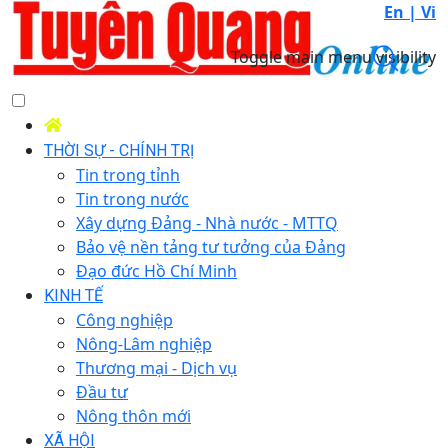
En |
Vi
Toggle main menu visibility
THỜI SỰ - CHÍNH TRỊ
Tin trong tỉnh
Tin trong nước
Xây dựng Đảng - Nhà nước - MTTQ
Bảo vệ nền tảng tư tưởng của Đảng
Đạo đức Hồ Chí Minh
KINH TẾ
Công nghiệp
Nông-Lâm nghiệp
Thương mại - Dịch vụ
Đầu tư
Nông thôn mới
XÃ HỘI