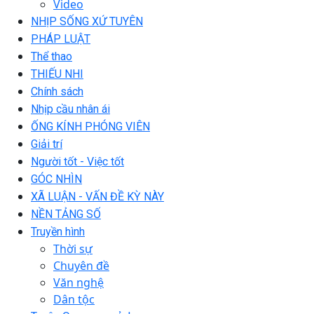
Video
NHỊP SỐNG XỨ TUYÊN
PHÁP LUẬT
Thể thao
THIẾU NHI
Chính sách
Nhịp cầu nhân ái
ỐNG KÍNH PHÓNG VIÊN
Giải trí
Người tốt - Việc tốt
GÓC NHÌN
XÃ LUẬN - VẤN ĐỀ KỲ NÀY
NỀN TẢNG SỐ
Truyền hình
Thời sự
Chuyên đề
Văn nghệ
Dân tộc