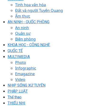
Tinh hoa văn hóa
Đất và người Tuyên Quang
Ẩm thực
AN NINH - QUỐC PHÒNG
An ninh
Quân sự
Biên phòng
KHOA HỌC - CÔNG NGHỆ
QUỐC TẾ
MULTIMEDIA
Photo
Infographic
Emagazine
Video
NHỊP SỐNG XỨ TUYÊN
PHÁP LUẬT
Thể thao
THIẾU NHI