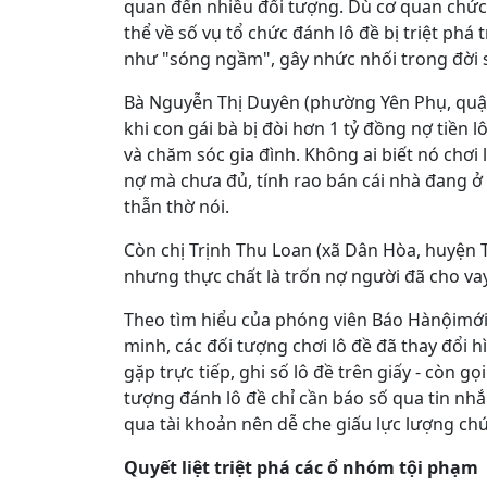
quan đến nhiều đối tượng. Dù cơ quan chức
thể về số vụ tổ chức đánh lô đề bị triệt phá 
như "sóng ngầm", gây nhức nhối trong đời số
Bà Nguyễn Thị Duyên (phường Yên Phụ, quận 
khi con gái bà bị đòi hơn 1 tỷ đồng nợ tiền l
và chăm sóc gia đình. Không ai biết nó chơi l
nợ mà chưa đủ, tính rao bán cái nhà đang ở
thẫn thờ nói.
Còn chị Trịnh Thu Loan (xã Dân Hòa, huyện T
nhưng thực chất là trốn nợ người đã cho vay 
Theo tìm hiểu của phóng viên Báo Hànộimới, 
minh, các đối tượng chơi lô đề đã thay đổi hì
gặp trực tiếp, ghi số lô đề trên giấy - còn gọi
tượng đánh lô đề chỉ cần báo số qua tin nhắn
qua tài khoản nên dễ che giấu lực lượng ch
Quyết liệt triệt phá các ổ nhóm tội phạm