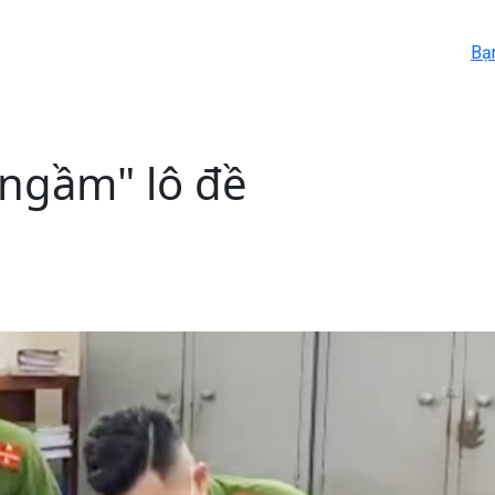
Bạ
ngầm" lô đề