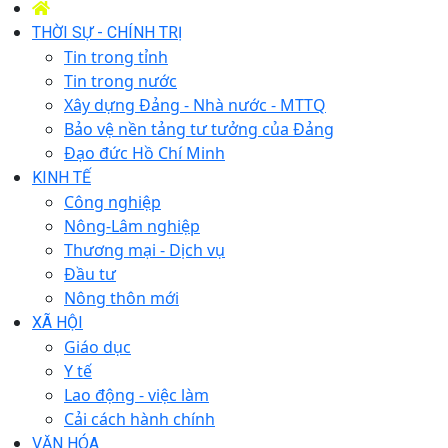
THỜI SỰ - CHÍNH TRỊ
Tin trong tỉnh
Tin trong nước
Xây dựng Đảng - Nhà nước - MTTQ
Bảo vệ nền tảng tư tưởng của Đảng
Đạo đức Hồ Chí Minh
KINH TẾ
Công nghiệp
Nông-Lâm nghiệp
Thương mại - Dịch vụ
Đầu tư
Nông thôn mới
XÃ HỘI
Giáo dục
Y tế
Lao động - việc làm
Cải cách hành chính
VĂN HÓA