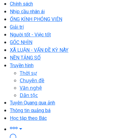
Chính sách
Nhịp cầu nhân ái
ỐNG KÍNH PHÓNG VIÊN
Giải trí
Người tốt - Việc tốt
GÓC NHÌN
XÃ LUẬN - VẤN ĐỀ KỲ NÀY
NỀN TẢNG SỐ
Truyền hình
Thời sự
Chuyên đề
Văn nghệ
Dân tộc
Tuyên Quang qua ảnh
Thông tin quảng bá
Học tập theo Bác