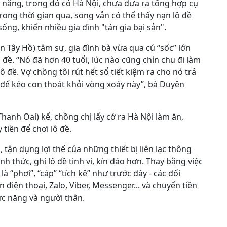
 năng, trong đó có Hà Nội, chưa đưa ra tổng hợp cụ
trong thời gian qua, song vẫn có thể thấy nạn lô đề
ng, khiến nhiều gia đình "tán gia bại sản".
Tây Hồ) tâm sự, gia đình bà vừa qua cú “sốc” lớn
ô đề. “Nó đã hơn 40 tuổi, lúc nào cũng chỉn chu đi làm
ô đề. Vợ chồng tôi rút hết sổ tiết kiệm ra cho nó trả
 để kéo con thoát khỏi vòng xoáy này”, bà Duyên
hanh Oai) kể, chồng chị lấy cớ ra Hà Nội làm ăn,
tiền để chơi lô đề.
tận dụng lợi thế của những thiết bị liên lạc thông
nh thức, ghi lô đề tinh vi, kín đáo hơn. Thay bằng việc
 là “phơi”, “cáp” “tích kê” như trước đây - các đối
 điện thoại, Zalo, Viber, Messenger... và chuyển tiền
ức năng và người thân.