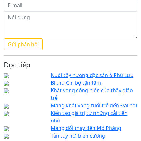
Đọc tiếp
Nuôi cầy hương đặc sản ở Phù Lưu
Bí thư Chi bộ tận tâm
Khát vọng cống hiến của thầy giáo
trẻ
Mang khát vọng tuổi trẻ đến Đại hội
Kiến tạo giá trị từ những cải tiến
nhỏ
Mang đổi thay đến Mỏ Phàng
Tận tụy nơi biên cương