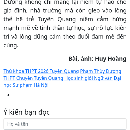
Dương không chỉ mang lại niềm tự hào cho
gia đình, nhà trường mà còn gieo vào lòng
thế hệ trẻ Tuyên Quang niềm cảm hứng
mạnh mẽ về tinh thần tự học, sự nỗ lực kiên
trì và lòng dũng cảm theo đuổi đam mê đến
cùng.
Bài, ảnh: Huy Hoàng
Thủ khoa THPT 2026 Tuyên Quang
Phạm Thùy Dương
THPT Chuyên Tuyên Quang
Học sinh giỏi Ngữ văn
Đại
học Sư phạm Hà Nội
Ý kiến bạn đọc