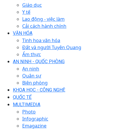
Giáo dục
Y tế
Lao động - việc làm
Cải cách hành chính
VĂN HÓA
Tinh hoa văn hóa
Đất và người Tuyên Quang
Ẩm thực
AN NINH - QUỐC PHÒNG
An ninh
Quân sự
Biên phòng
KHOA HỌC - CÔNG NGHỆ
QUỐC TẾ
MULTIMEDIA
Photo
Infographic
Emagazine