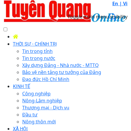
En |
Vi
Toggle main menu visibility
THỜI SỰ - CHÍNH TRỊ
Tin trong tỉnh
Tin trong nước
Xây dựng Đảng - Nhà nước - MTTQ
Bảo vệ nền tảng tư tưởng của Đảng
Đạo đức Hồ Chí Minh
KINH TẾ
Công nghiệp
Nông-Lâm nghiệp
Thương mại - Dịch vụ
Đầu tư
Nông thôn mới
XÃ HỘI