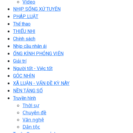
Video
NHỊP SỐNG XỨ TUYÊN
PHÁP LUẬT
Thể thao
THIẾU NHI
Chính sách
Nhịp cầu nhân ái
ỐNG KÍNH PHÓNG VIÊN
Giải trí
Người tốt - Việc tốt
GÓC NHÌN
XÃ LUẬN - VẤN ĐỀ KỲ NÀY
NỀN TẢNG SỐ
Truyền hình
Thời sự
Chuyên đề
Văn nghệ
Dân tộc