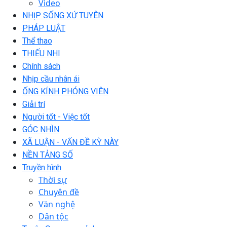
Video
NHỊP SỐNG XỨ TUYÊN
PHÁP LUẬT
Thể thao
THIẾU NHI
Chính sách
Nhịp cầu nhân ái
ỐNG KÍNH PHÓNG VIÊN
Giải trí
Người tốt - Việc tốt
GÓC NHÌN
XÃ LUẬN - VẤN ĐỀ KỲ NÀY
NỀN TẢNG SỐ
Truyền hình
Thời sự
Chuyên đề
Văn nghệ
Dân tộc