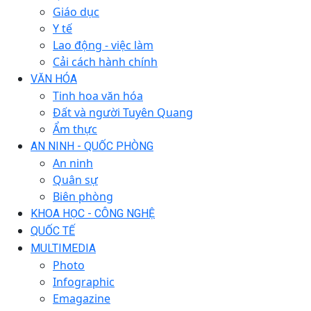
Giáo dục
Y tế
Lao động - việc làm
Cải cách hành chính
VĂN HÓA
Tinh hoa văn hóa
Đất và người Tuyên Quang
Ẩm thực
AN NINH - QUỐC PHÒNG
An ninh
Quân sự
Biên phòng
KHOA HỌC - CÔNG NGHỆ
QUỐC TẾ
MULTIMEDIA
Photo
Infographic
Emagazine