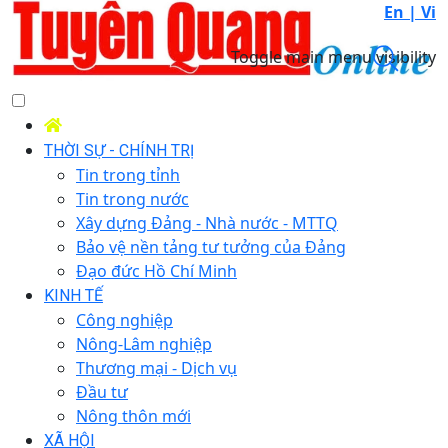
En |
Vi
Toggle main menu visibility
THỜI SỰ - CHÍNH TRỊ
Tin trong tỉnh
Tin trong nước
Xây dựng Đảng - Nhà nước - MTTQ
Bảo vệ nền tảng tư tưởng của Đảng
Đạo đức Hồ Chí Minh
KINH TẾ
Công nghiệp
Nông-Lâm nghiệp
Thương mại - Dịch vụ
Đầu tư
Nông thôn mới
XÃ HỘI