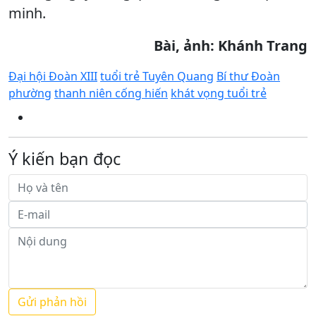
minh.
Bài, ảnh: Khánh Trang
Đại hội Đoàn XIII
tuổi trẻ Tuyên Quang
Bí thư Đoàn
phường
thanh niên cống hiến
khát vọng tuổi trẻ
Ý kiến bạn đọc