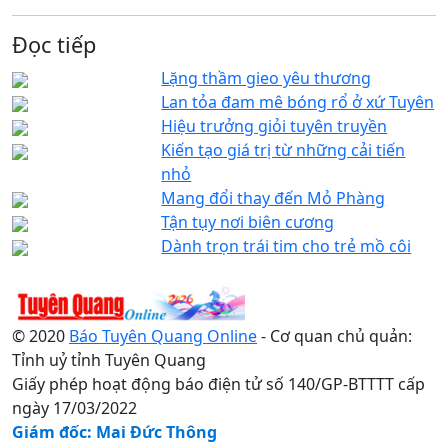
Đọc tiếp
Lặng thầm gieo yêu thương
Lan tỏa đam mê bóng rổ ở xứ Tuyên
Hiệu trưởng giỏi tuyên truyền
Kiến tạo giá trị từ những cải tiến
nhỏ
Mang đổi thay đến Mỏ Phàng
Tận tụy nơi biên cương
Dành trọn trái tim cho trẻ mồ côi
© 2020
Báo Tuyên Quang Online
- Cơ quan chủ quản:
Tỉnh uỷ tỉnh Tuyên Quang
Giấy phép hoạt động báo điện tử số 140/GP-BTTTT cấp
ngày 17/03/2022
Giám đốc: Mai Đức Thông