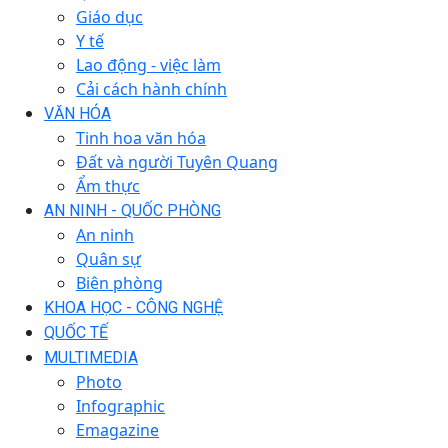
Giáo dục
Y tế
Lao động - việc làm
Cải cách hành chính
VĂN HÓA
Tinh hoa văn hóa
Đất và người Tuyên Quang
Ẩm thực
AN NINH - QUỐC PHÒNG
An ninh
Quân sự
Biên phòng
KHOA HỌC - CÔNG NGHỆ
QUỐC TẾ
MULTIMEDIA
Photo
Infographic
Emagazine