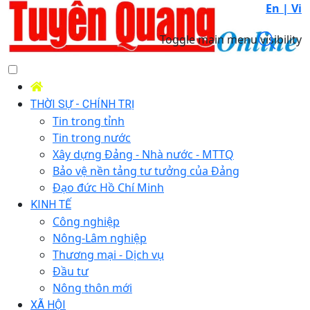
En |
Vi
Toggle main menu visibility
THỜI SỰ - CHÍNH TRỊ
Tin trong tỉnh
Tin trong nước
Xây dựng Đảng - Nhà nước - MTTQ
Bảo vệ nền tảng tư tưởng của Đảng
Đạo đức Hồ Chí Minh
KINH TẾ
Công nghiệp
Nông-Lâm nghiệp
Thương mại - Dịch vụ
Đầu tư
Nông thôn mới
XÃ HỘI