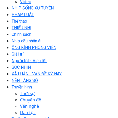
Video
NHỊP SỐNG XỨ TUYÊN
PHÁP LUẬT
Thể thao
THIẾU NHI
Chính sách
Nhịp cầu nhân ái
ỐNG KÍNH PHÓNG VIÊN
Giải trí
Người tốt - Việc tốt
GÓC NHÌN
XÃ LUẬN - VẤN ĐỀ KỲ NÀY
NỀN TẢNG SỐ
Truyền hình
Thời sự
Chuyên đề
Văn nghệ
Dân tộc