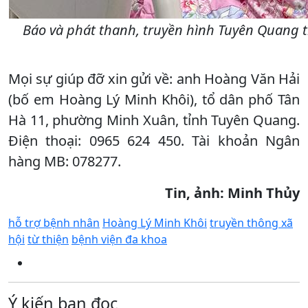
Báo và phát thanh, truyền hình Tuyên Quang t
Mọi sự giúp đỡ xin gửi về: anh Hoàng Văn Hải
(bố em Hoàng Lý Minh Khôi), tổ dân phố Tân
Hà 11, phường Minh Xuân, tỉnh Tuyên Quang.
Điện thoại: 0965 624 450. Tài khoản Ngân
hàng MB: 078277.
Tin, ảnh: Minh Thủy
hỗ trợ bệnh nhân
Hoàng Lý Minh Khôi
truyền thông xã
hội
từ thiện
bệnh viện đa khoa
Ý kiến bạn đọc