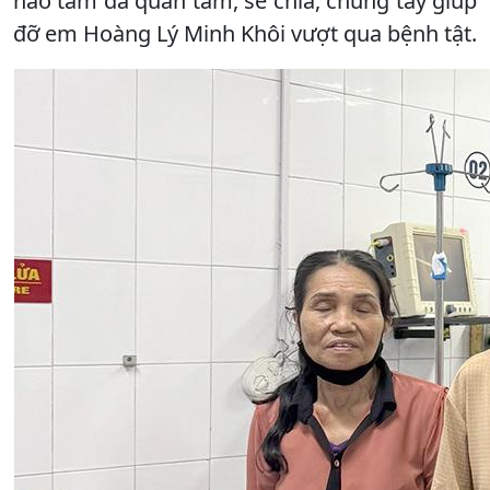
hảo tâm đã quan tâm, sẻ chia, chung tay giúp
đỡ em Hoàng Lý Minh Khôi vượt qua bệnh tật.