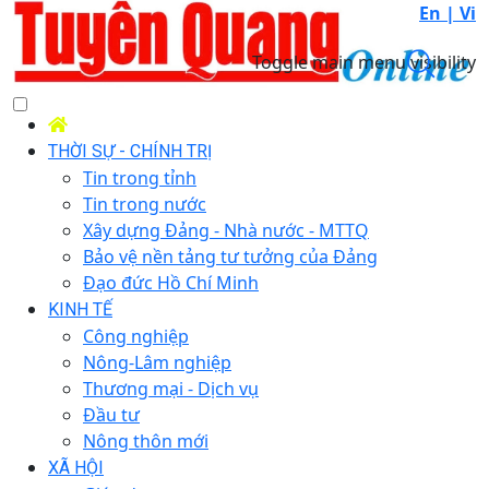
En |
Vi
Toggle main menu visibility
THỜI SỰ - CHÍNH TRỊ
Tin trong tỉnh
Tin trong nước
Xây dựng Đảng - Nhà nước - MTTQ
Bảo vệ nền tảng tư tưởng của Đảng
Đạo đức Hồ Chí Minh
KINH TẾ
Công nghiệp
Nông-Lâm nghiệp
Thương mại - Dịch vụ
Đầu tư
Nông thôn mới
XÃ HỘI