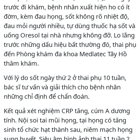
trước đi khám, bệnh nhân xuất hiện ho có ít
đờm, kèm đau họng, sốt không rõ nhiệt độ,
đau mỏi người nhiều, tự dùng thuốc hạ sốt và
uống Oresol tại nhà nhưng không đỡ. Lo lắng
trước những dấu hiệu bất thường đó, thai phụ
đến Phòng khám đa khoa Medlatec Tây Hồ
thăm khám.
Với lý do sốt ngày thứ 2 ở thai phụ 10 tuần,
bác sĩ tư vấn và giải thích cho bệnh nhân
những chỉ định để chẩn đoán.
Kết quả xét nghiệm CRP tăng, cúm A dương
tính. Nội soi tai mũi họng, tại họng có tăng
sinh tổ chức hạt thành sau, niêm mạch họng
sung huyết. Siêu âm hình ảnh thai 11 tuần 2