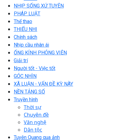
NHỊP SỐNG XỨ TUYÊN
PHÁP LUẬT
Thể thao
THIẾU NHI
Chính sách
Nhịp cầu nhân ái
ỐNG KÍNH PHÓNG VIÊN
Giải trí
Người tốt - Việc tốt
GÓC NHÌN
XÃ LUẬN - VẤN ĐỀ KỲ NÀY
NỀN TẢNG SỐ
Truyền hình
Thời sự
Chuyên đề
Văn nghệ
Dân tộc
Tuyên Quang qua ảnh