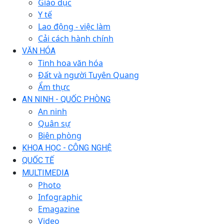
Giáo dục
Y tế
Lao động - việc làm
Cải cách hành chính
VĂN HÓA
Tinh hoa văn hóa
Đất và người Tuyên Quang
Ẩm thực
AN NINH - QUỐC PHÒNG
An ninh
Quân sự
Biên phòng
KHOA HỌC - CÔNG NGHỆ
QUỐC TẾ
MULTIMEDIA
Photo
Infographic
Emagazine
Video