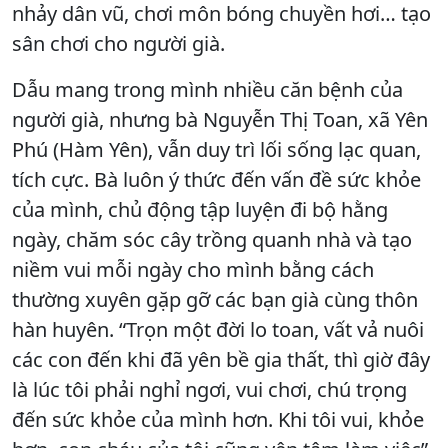
nhảy dân vũ, chơi môn bóng chuyền hơi… tạo
sân chơi cho người già.
Dẫu mang trong mình nhiều căn bệnh của
người già, nhưng bà Nguyễn Thị Toan, xã Yên
Phú (Hàm Yên), vẫn duy trì lối sống lạc quan,
tích cực. Bà luôn ý thức đến vấn đề sức khỏe
của mình, chủ động tập luyện đi bộ hằng
ngày, chăm sóc cây trồng quanh nhà và tạo
niềm vui mỗi ngày cho mình bằng cách
thường xuyên gặp gỡ các bạn già cùng thôn
hàn huyên. “Trọn một đời lo toan, vất vả nuôi
các con đến khi đã yên bề gia thất, thì giờ đây
là lúc tôi phải nghỉ ngơi, vui chơi, chú trọng
đến sức khỏe của mình hơn. Khi tôi vui, khỏe