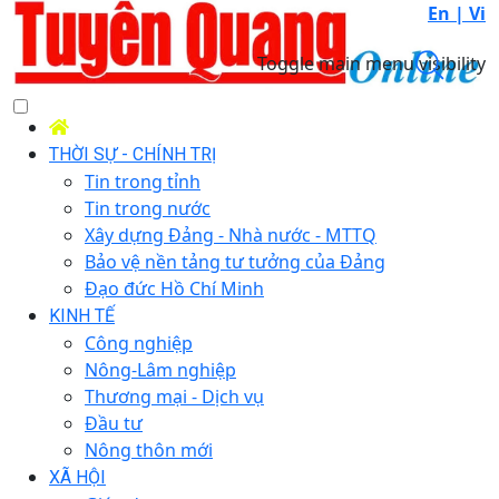
En |
Vi
Toggle main menu visibility
THỜI SỰ - CHÍNH TRỊ
Tin trong tỉnh
Tin trong nước
Xây dựng Đảng - Nhà nước - MTTQ
Bảo vệ nền tảng tư tưởng của Đảng
Đạo đức Hồ Chí Minh
KINH TẾ
Công nghiệp
Nông-Lâm nghiệp
Thương mại - Dịch vụ
Đầu tư
Nông thôn mới
XÃ HỘI