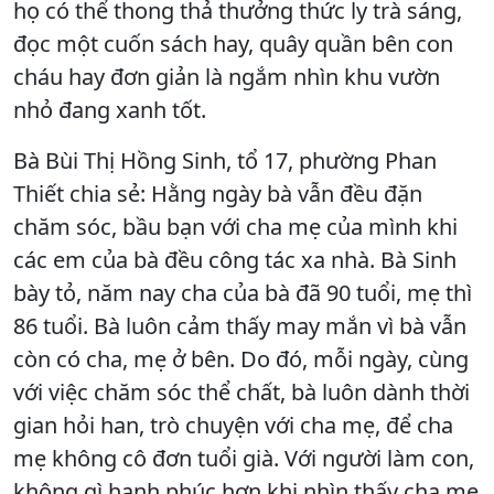
họ có thể thong thả thưởng thức ly trà sáng,
đọc một cuốn sách hay, quây quần bên con
cháu hay đơn giản là ngắm nhìn khu vườn
nhỏ đang xanh tốt.
Bà Bùi Thị Hồng Sinh, tổ 17, phường Phan
Thiết chia sẻ: Hằng ngày bà vẫn đều đặn
chăm sóc, bầu bạn với cha mẹ của mình khi
các em của bà đều công tác xa nhà. Bà Sinh
bày tỏ, năm nay cha của bà đã 90 tuổi, mẹ thì
86 tuổi. Bà luôn cảm thấy may mắn vì bà vẫn
còn có cha, mẹ ở bên. Do đó, mỗi ngày, cùng
với việc chăm sóc thể chất, bà luôn dành thời
gian hỏi han, trò chuyện với cha mẹ, để cha
mẹ không cô đơn tuổi già. Với người làm con,
không gì hạnh phúc hơn khi nhìn thấy cha mẹ