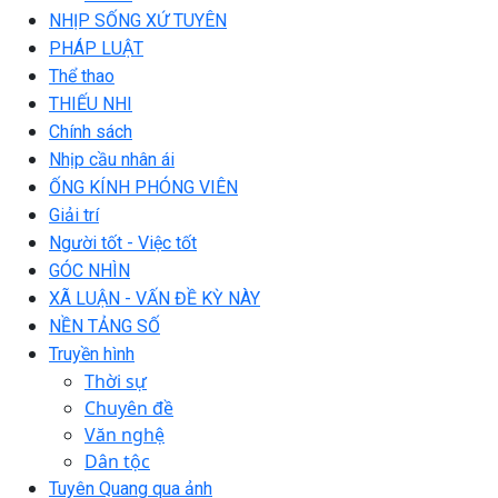
NHỊP SỐNG XỨ TUYÊN
PHÁP LUẬT
Thể thao
THIẾU NHI
Chính sách
Nhịp cầu nhân ái
ỐNG KÍNH PHÓNG VIÊN
Giải trí
Người tốt - Việc tốt
GÓC NHÌN
XÃ LUẬN - VẤN ĐỀ KỲ NÀY
NỀN TẢNG SỐ
Truyền hình
Thời sự
Chuyên đề
Văn nghệ
Dân tộc
Tuyên Quang qua ảnh