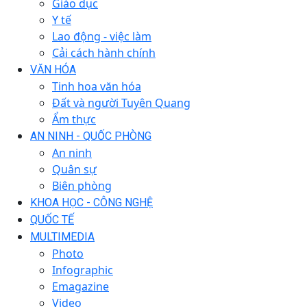
Giáo dục
Y tế
Lao động - việc làm
Cải cách hành chính
VĂN HÓA
Tinh hoa văn hóa
Đất và người Tuyên Quang
Ẩm thực
AN NINH - QUỐC PHÒNG
An ninh
Quân sự
Biên phòng
KHOA HỌC - CÔNG NGHỆ
QUỐC TẾ
MULTIMEDIA
Photo
Infographic
Emagazine
Video