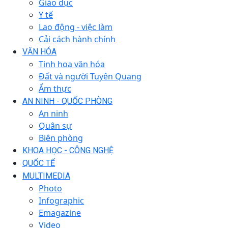
Giáo dục
Y tế
Lao động - việc làm
Cải cách hành chính
VĂN HÓA
Tinh hoa văn hóa
Đất và người Tuyên Quang
Ẩm thực
AN NINH - QUỐC PHÒNG
An ninh
Quân sự
Biên phòng
KHOA HỌC - CÔNG NGHỆ
QUỐC TẾ
MULTIMEDIA
Photo
Infographic
Emagazine
Video