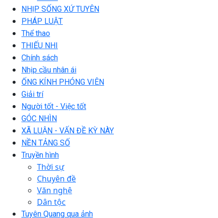
NHỊP SỐNG XỨ TUYÊN
PHÁP LUẬT
Thể thao
THIẾU NHI
Chính sách
Nhịp cầu nhân ái
ỐNG KÍNH PHÓNG VIÊN
Giải trí
Người tốt - Việc tốt
GÓC NHÌN
XÃ LUẬN - VẤN ĐỀ KỲ NÀY
NỀN TẢNG SỐ
Truyền hình
Thời sự
Chuyên đề
Văn nghệ
Dân tộc
Tuyên Quang qua ảnh