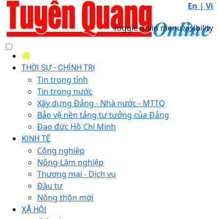
En |
Vi
Toggle main menu visibility
THỜI SỰ - CHÍNH TRỊ
Tin trong tỉnh
Tin trong nước
Xây dựng Đảng - Nhà nước - MTTQ
Bảo vệ nền tảng tư tưởng của Đảng
Đạo đức Hồ Chí Minh
KINH TẾ
Công nghiệp
Nông-Lâm nghiệp
Thương mại - Dịch vụ
Đầu tư
Nông thôn mới
XÃ HỘI