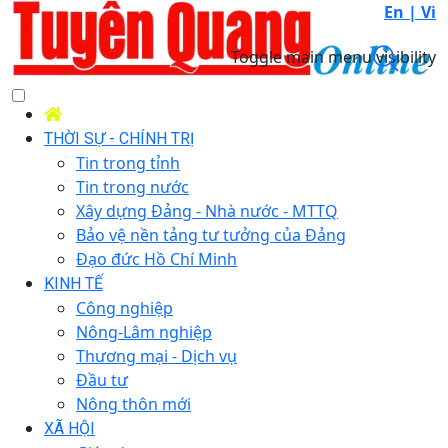
En |
Vi
Toggle main menu visibility
THỜI SỰ - CHÍNH TRỊ
Tin trong tỉnh
Tin trong nước
Xây dựng Đảng - Nhà nước - MTTQ
Bảo vệ nền tảng tư tưởng của Đảng
Đạo đức Hồ Chí Minh
KINH TẾ
Công nghiệp
Nông-Lâm nghiệp
Thương mại - Dịch vụ
Đầu tư
Nông thôn mới
XÃ HỘI