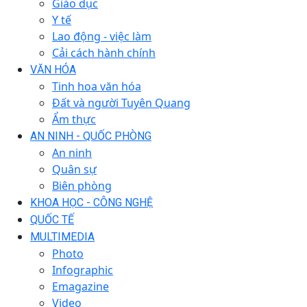
Giáo dục
Y tế
Lao động - việc làm
Cải cách hành chính
VĂN HÓA
Tinh hoa văn hóa
Đất và người Tuyên Quang
Ẩm thực
AN NINH - QUỐC PHÒNG
An ninh
Quân sự
Biên phòng
KHOA HỌC - CÔNG NGHỆ
QUỐC TẾ
MULTIMEDIA
Photo
Infographic
Emagazine
Video