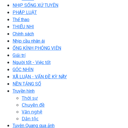
NHỊP SỐNG XỨ TUYÊN
PHÁP LUẬT
Thể thao
THIẾU NHI
Chính sách
Nhịp cầu nhân ái
ỐNG KÍNH PHÓNG VIÊN
Giải trí
Người tốt - Việc tốt
GÓC NHÌN
XÃ LUẬN - VẤN ĐỀ KỲ NÀY
NỀN TẢNG SỐ
Truyền hình
Thời sự
Chuyên đề
Văn nghệ
Dân tộc
Tuyên Quang qua ảnh