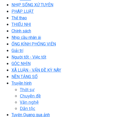
NHỊP SỐNG XỨ TUYÊN
PHÁP LUẬT
Thể thao
THIẾU NHI
Chính sách
Nhịp cầu nhân ái
ỐNG KÍNH PHÓNG VIÊN
Giải trí
Người tốt - Việc tốt
GÓC NHÌN
XÃ LUẬN - VẤN ĐỀ KỲ NÀY
NỀN TẢNG SỐ
Truyền hình
Thời sự
Chuyên đề
Văn nghệ
Dân tộc
Tuyên Quang qua ảnh