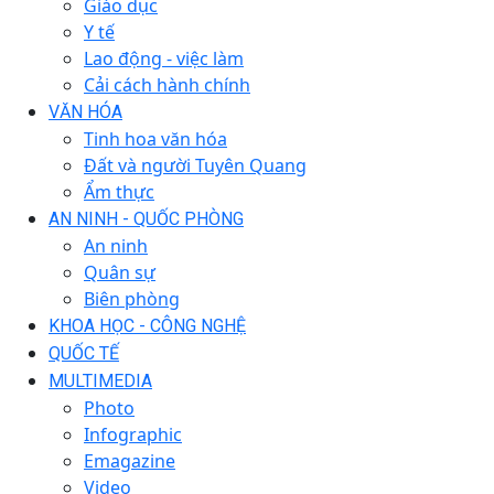
Giáo dục
Y tế
Lao động - việc làm
Cải cách hành chính
VĂN HÓA
Tinh hoa văn hóa
Đất và người Tuyên Quang
Ẩm thực
AN NINH - QUỐC PHÒNG
An ninh
Quân sự
Biên phòng
KHOA HỌC - CÔNG NGHỆ
QUỐC TẾ
MULTIMEDIA
Photo
Infographic
Emagazine
Video