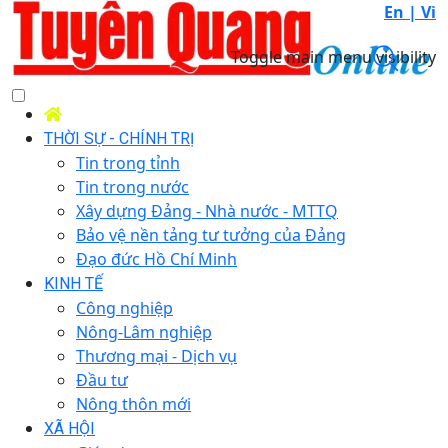
En |
Vi
Toggle main menu visibility
THỜI SỰ - CHÍNH TRỊ
Tin trong tỉnh
Tin trong nước
Xây dựng Đảng - Nhà nước - MTTQ
Bảo vệ nền tảng tư tưởng của Đảng
Đạo đức Hồ Chí Minh
KINH TẾ
Công nghiệp
Nông-Lâm nghiệp
Thương mại - Dịch vụ
Đầu tư
Nông thôn mới
XÃ HỘI