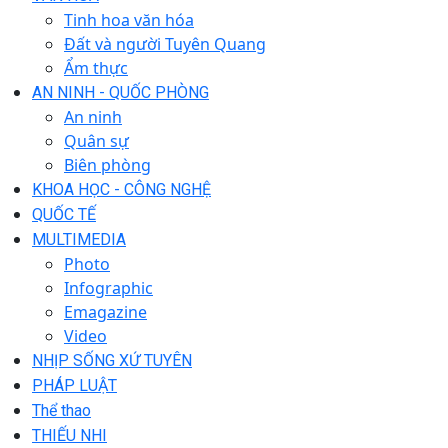
Tinh hoa văn hóa
Đất và người Tuyên Quang
Ẩm thực
AN NINH - QUỐC PHÒNG
An ninh
Quân sự
Biên phòng
KHOA HỌC - CÔNG NGHỆ
QUỐC TẾ
MULTIMEDIA
Photo
Infographic
Emagazine
Video
NHỊP SỐNG XỨ TUYÊN
PHÁP LUẬT
Thể thao
THIẾU NHI