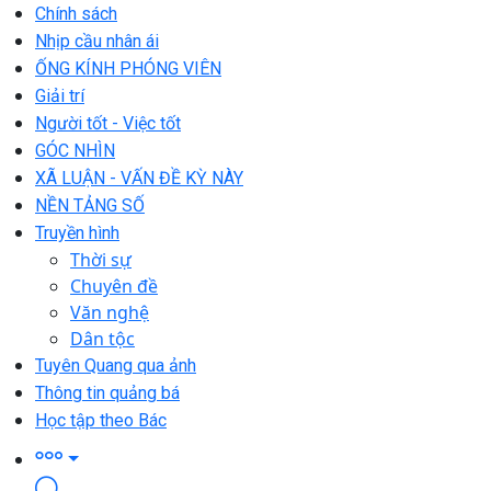
Chính sách
Nhịp cầu nhân ái
ỐNG KÍNH PHÓNG VIÊN
Giải trí
Người tốt - Việc tốt
GÓC NHÌN
XÃ LUẬN - VẤN ĐỀ KỲ NÀY
NỀN TẢNG SỐ
Truyền hình
Thời sự
Chuyên đề
Văn nghệ
Dân tộc
Tuyên Quang qua ảnh
Thông tin quảng bá
Học tập theo Bác