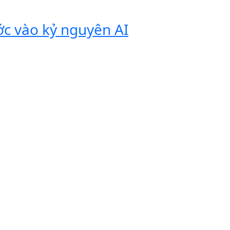
ớc vào kỷ nguyên AI
Vivobook
tính di 