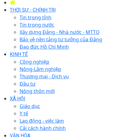
THỜI SỰ - CHÍNH TRỊ
Tin trong tỉnh
Tin trong nước
Xây dựng Đảng - Nhà nước - MTTQ
Bảo vệ nền tảng tư tưởng của Đảng
Đạo đức Hồ Chí Minh
KINH TẾ
Công nghiệp
Nông-Lâm nghiệp
Thương mại - Dịch vụ
Đầu tư
Nông thôn mới
XÃ HỘI
Giáo dục
Y tế
Lao động - việc làm
Cải cách hành chính
VĂN HÓA