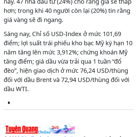
này. 47 nhà đầu tư (24%) cho rằng giá sẽ thấp
hơn; trong khi 40 người còn lại (20%) tin rằng
giá vàng sẽ đi ngang.
Sáng nay, Chỉ số USD-Index ở mức 101,69
điểm; lợi suất trái phiếu kho bạc Mỹ kỳ hạn 10
năm tăng lên mức 3,912%; chứng khoán Mỹ
tăng điểm; giá dầu vừa trải qua 1 tuần “đổ
đèo”, hiện giao dịch ở mức 76,24 USD/thùng
đối với dầu Brent và 72,94 USD/thùng đối với
dầu WTI.