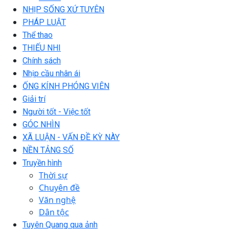
NHỊP SỐNG XỨ TUYÊN
PHÁP LUẬT
Thể thao
THIẾU NHI
Chính sách
Nhịp cầu nhân ái
ỐNG KÍNH PHÓNG VIÊN
Giải trí
Người tốt - Việc tốt
GÓC NHÌN
XÃ LUẬN - VẤN ĐỀ KỲ NÀY
NỀN TẢNG SỐ
Truyền hình
Thời sự
Chuyên đề
Văn nghệ
Dân tộc
Tuyên Quang qua ảnh