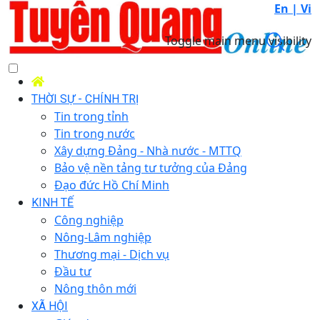
En |
Vi
Toggle main menu visibility
THỜI SỰ - CHÍNH TRỊ
Tin trong tỉnh
Tin trong nước
Xây dựng Đảng - Nhà nước - MTTQ
Bảo vệ nền tảng tư tưởng của Đảng
Đạo đức Hồ Chí Minh
KINH TẾ
Công nghiệp
Nông-Lâm nghiệp
Thương mại - Dịch vụ
Đầu tư
Nông thôn mới
XÃ HỘI