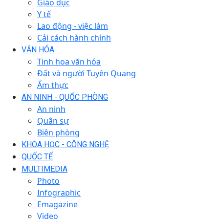
Giáo dục
Y tế
Lao động - việc làm
Cải cách hành chính
VĂN HÓA
Tinh hoa văn hóa
Đất và người Tuyên Quang
Ẩm thực
AN NINH - QUỐC PHÒNG
An ninh
Quân sự
Biên phòng
KHOA HỌC - CÔNG NGHỆ
QUỐC TẾ
MULTIMEDIA
Photo
Infographic
Emagazine
Video