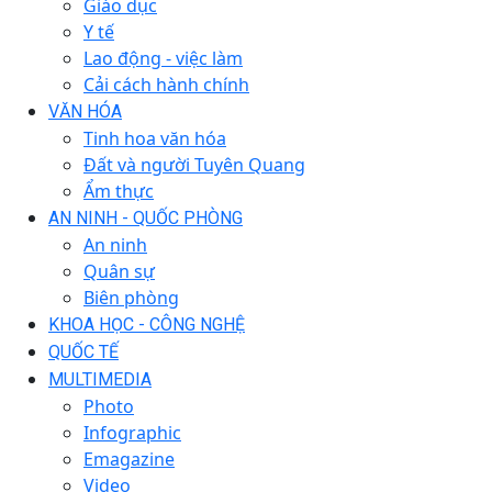
Giáo dục
Y tế
Lao động - việc làm
Cải cách hành chính
VĂN HÓA
Tinh hoa văn hóa
Đất và người Tuyên Quang
Ẩm thực
AN NINH - QUỐC PHÒNG
An ninh
Quân sự
Biên phòng
KHOA HỌC - CÔNG NGHỆ
QUỐC TẾ
MULTIMEDIA
Photo
Infographic
Emagazine
Video