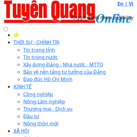
En |
Vi
Toggle main menu visibility
THỜI SỰ - CHÍNH TRỊ
Tin trong tỉnh
Tin trong nước
Xây dựng Đảng - Nhà nước - MTTQ
Bảo vệ nền tảng tư tưởng của Đảng
Đạo đức Hồ Chí Minh
KINH TẾ
Công nghiệp
Nông-Lâm nghiệp
Thương mại - Dịch vụ
Đầu tư
Nông thôn mới
XÃ HỘI