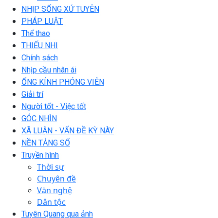
NHỊP SỐNG XỨ TUYÊN
PHÁP LUẬT
Thể thao
THIẾU NHI
Chính sách
Nhịp cầu nhân ái
ỐNG KÍNH PHÓNG VIÊN
Giải trí
Người tốt - Việc tốt
GÓC NHÌN
XÃ LUẬN - VẤN ĐỀ KỲ NÀY
NỀN TẢNG SỐ
Truyền hình
Thời sự
Chuyên đề
Văn nghệ
Dân tộc
Tuyên Quang qua ảnh