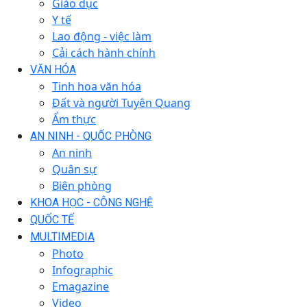
Giáo dục
Y tế
Lao động - việc làm
Cải cách hành chính
VĂN HÓA
Tinh hoa văn hóa
Đất và người Tuyên Quang
Ẩm thực
AN NINH - QUỐC PHÒNG
An ninh
Quân sự
Biên phòng
KHOA HỌC - CÔNG NGHỆ
QUỐC TẾ
MULTIMEDIA
Photo
Infographic
Emagazine
Video