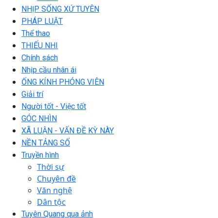
NHỊP SỐNG XỨ TUYÊN
PHÁP LUẬT
Thể thao
THIẾU NHI
Chính sách
Nhịp cầu nhân ái
ỐNG KÍNH PHÓNG VIÊN
Giải trí
Người tốt - Việc tốt
GÓC NHÌN
XÃ LUẬN - VẤN ĐỀ KỲ NÀY
NỀN TẢNG SỐ
Truyền hình
Thời sự
Chuyên đề
Văn nghệ
Dân tộc
Tuyên Quang qua ảnh