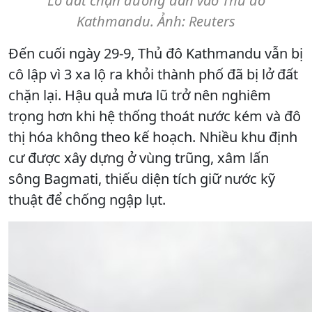
Lở đất chặn đường dẫn vào Thủ đô
Kathmandu. Ảnh: Reuters
Đến cuối ngày 29-9, Thủ đô Kathmandu vẫn bị
cô lập vì 3 xa lộ ra khỏi thành phố đã bị lở đất
chặn lại. Hậu quả mưa lũ trở nên nghiêm
trọng hơn khi hệ thống thoát nước kém và đô
thị hóa không theo kế hoạch. Nhiều khu định
cư được xây dựng ở vùng trũng, xâm lấn
sông Bagmati, thiếu diện tích giữ nước kỹ
thuật để chống ngập lụt.