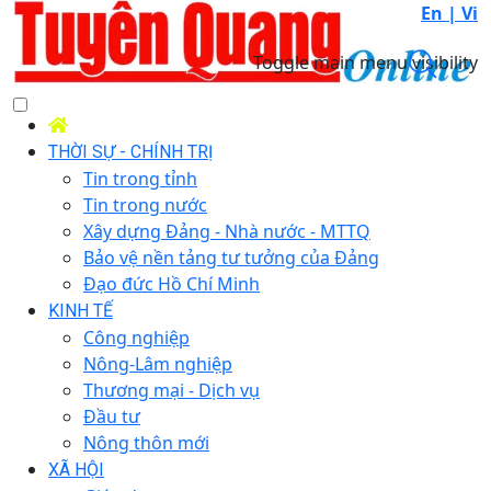
En |
Vi
Toggle main menu visibility
THỜI SỰ - CHÍNH TRỊ
Tin trong tỉnh
Tin trong nước
Xây dựng Đảng - Nhà nước - MTTQ
Bảo vệ nền tảng tư tưởng của Đảng
Đạo đức Hồ Chí Minh
KINH TẾ
Công nghiệp
Nông-Lâm nghiệp
Thương mại - Dịch vụ
Đầu tư
Nông thôn mới
XÃ HỘI