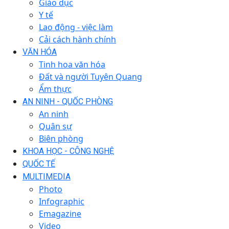
Giáo dục
Y tế
Lao động - việc làm
Cải cách hành chính
VĂN HÓA
Tinh hoa văn hóa
Đất và người Tuyên Quang
Ẩm thực
AN NINH - QUỐC PHÒNG
An ninh
Quân sự
Biên phòng
KHOA HỌC - CÔNG NGHỆ
QUỐC TẾ
MULTIMEDIA
Photo
Infographic
Emagazine
Video