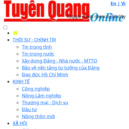
En |
Vi
Toggle main menu visibility
THỜI SỰ - CHÍNH TRỊ
Tin trong tỉnh
Tin trong nước
Xây dựng Đảng - Nhà nước - MTTQ
Bảo vệ nền tảng tư tưởng của Đảng
Đạo đức Hồ Chí Minh
KINH TẾ
Công nghiệp
Nông-Lâm nghiệp
Thương mại - Dịch vụ
Đầu tư
Nông thôn mới
XÃ HỘI