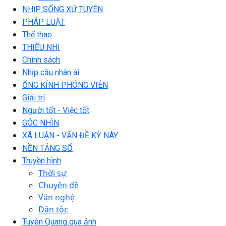
NHỊP SỐNG XỨ TUYÊN
PHÁP LUẬT
Thể thao
THIẾU NHI
Chính sách
Nhịp cầu nhân ái
ỐNG KÍNH PHÓNG VIÊN
Giải trí
Người tốt - Việc tốt
GÓC NHÌN
XÃ LUẬN - VẤN ĐỀ KỲ NÀY
NỀN TẢNG SỐ
Truyền hình
Thời sự
Chuyên đề
Văn nghệ
Dân tộc
Tuyên Quang qua ảnh