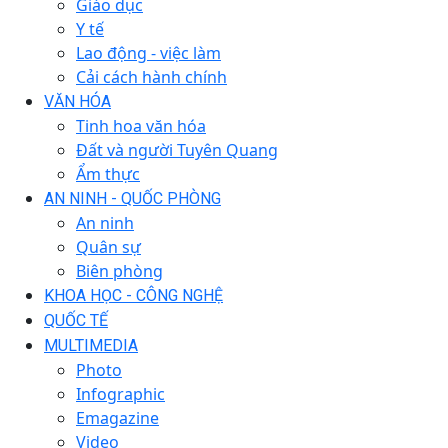
Giáo dục
Y tế
Lao động - việc làm
Cải cách hành chính
VĂN HÓA
Tinh hoa văn hóa
Đất và người Tuyên Quang
Ẩm thực
AN NINH - QUỐC PHÒNG
An ninh
Quân sự
Biên phòng
KHOA HỌC - CÔNG NGHỆ
QUỐC TẾ
MULTIMEDIA
Photo
Infographic
Emagazine
Video