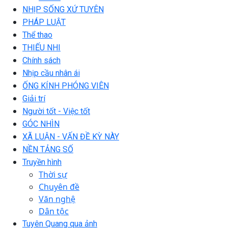
NHỊP SỐNG XỨ TUYÊN
PHÁP LUẬT
Thể thao
THIẾU NHI
Chính sách
Nhịp cầu nhân ái
ỐNG KÍNH PHÓNG VIÊN
Giải trí
Người tốt - Việc tốt
GÓC NHÌN
XÃ LUẬN - VẤN ĐỀ KỲ NÀY
NỀN TẢNG SỐ
Truyền hình
Thời sự
Chuyên đề
Văn nghệ
Dân tộc
Tuyên Quang qua ảnh