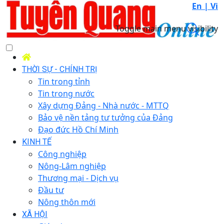
En |
Vi
Toggle main menu visibility
THỜI SỰ - CHÍNH TRỊ
Tin trong tỉnh
Tin trong nước
Xây dựng Đảng - Nhà nước - MTTQ
Bảo vệ nền tảng tư tưởng của Đảng
Đạo đức Hồ Chí Minh
KINH TẾ
Công nghiệp
Nông-Lâm nghiệp
Thương mại - Dịch vụ
Đầu tư
Nông thôn mới
XÃ HỘI