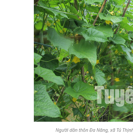
Người dân thôn Đa Năng, xã Tú Thịnh