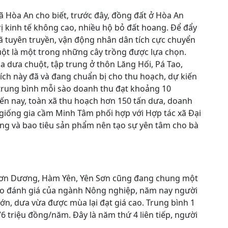
ã Hòa An cho biết, trước đây, đồng đất ở Hòa An
rị kinh tế không cao, nhiều hộ bỏ đất hoang. Để đẩy
ã tuyên truyền, vận động nhân dân tích cực chuyển
uột là một trong những cây trồng được lựa chọn.
a dưa chuột, tập trung ở thôn Lăng Hối, Pá Tao,
ch này đã và đang chuẩn bị cho thu hoạch, dự kiến
, trung bình mỗi sào doanh thu đạt khoảng 10
đến nay, toàn xã thu hoạch hơn 150 tấn dưa, doanh
giống gia cầm Minh Tâm phối hợp với Hợp tác xã Đại
ồng và bao tiêu sản phẩm nên tạo sự yên tâm cho bà
Sơn Dương, Hàm Yên, Yên Sơn cũng đang chung một
eo đánh giá của ngành Nông nghiệp, năm nay người
n, dưa vừa được mùa lại đạt giá cao. Trung bình 1
6 triệu đồng/năm. Đây là năm thứ 4 liên tiếp, người