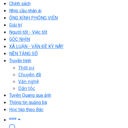
Chính sách
Nhịp cầu nhân ái
ỐNG KÍNH PHÓNG VIÊN
Giải trí
Người tốt - Việc tốt
GÓC NHÌN
XÃ LUẬN - VẤN ĐỀ KỲ NÀY
NỀN TẢNG SỐ
Truyền hình
Thời sự
Chuyên đề
Văn nghệ
Dân tộc
Tuyên Quang qua ảnh
Thông tin quảng bá
Học tập theo Bác