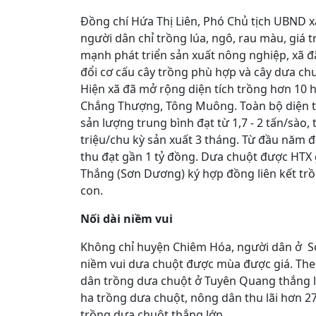
Đồng chí Hứa Thị Liên, Phó Chủ tịch UBND x
người dân chỉ trồng lúa, ngô, rau màu, giá t
mạnh phát triển sản xuất nông nghiệp, xã đ
đổi cơ cấu cây trồng phù hợp và cây dưa ch
Hiện xã đã mở rộng diện tích trồng hơn 10 h
Chắng Thượng, Tông Muông. Toàn bộ diện tí
sản lượng trung bình đạt từ 1,7 - 2 tấn/sào
triệu/chu kỳ sản xuất 3 tháng. Từ đầu năm 
thu đạt gần 1 tỷ đồng. Dưa chuột được HTX 
Thắng (Sơn Dương) ký hợp đồng liên kết tr
con.
Nối dài niềm vui
Không chỉ huyện Chiêm Hóa, người dân ở 
niềm vui dưa chuột được mùa được giá. Th
dân trồng dưa chuột ở Tuyên Quang thắng lớ
ha trồng dưa chuột, nông dân thu lãi hơn 27
trồng dưa chuột thắng lớn.