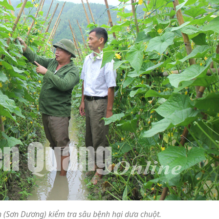
 (Sơn Dương) kiểm tra sâu bệnh hại dưa chuột.