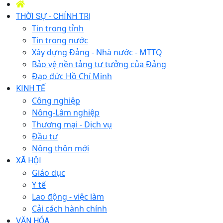
THỜI SỰ - CHÍNH TRỊ
Tin trong tỉnh
Tin trong nước
Xây dựng Đảng - Nhà nước - MTTQ
Bảo vệ nền tảng tư tưởng của Đảng
Đạo đức Hồ Chí Minh
KINH TẾ
Công nghiệp
Nông-Lâm nghiệp
Thương mại - Dịch vụ
Đầu tư
Nông thôn mới
XÃ HỘI
Giáo dục
Y tế
Lao động - việc làm
Cải cách hành chính
VĂN HÓA