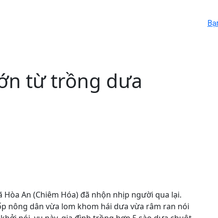
Bạ
ớn từ trồng dưa
xã Hòa An (Chiêm Hóa) đã nhộn nhịp người qua lại.
ốp nông dân vừa lom khom hái dưa vừa râm ran nói