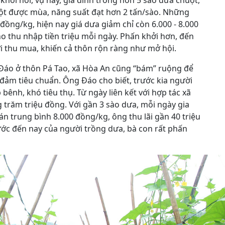
khởi nói, vụ này, gia đình trồng hơn 5 sào dưa chuột,
uột được mùa, năng suất đạt hơn 2 tấn/sào. Những
ồng/kg, hiện nay giá dưa giảm chỉ còn 6.000 - 8.000
ho thu nhập tiền triệu mỗi ngày. Phấn khởi hơn, đến
i thu mua, khiến cả thôn rộn ràng như mở hội.
Đáo ở thôn Pá Tao, xã Hòa An cũng “bám” ruộng để
đảm tiêu chuẩn. Ông Đáo cho biết, trước kia người
ênh, khó tiêu thụ. Từ ngày liên kết với hợp tác xã
 trăm triệu đồng. Với gần 3 sào dưa, mỗi ngày gia
bán trung bình 8.000 đồng/kg, ông thu lãi gần 40 triệu
ước đến nay của người trồng dưa, bà con rất phấn