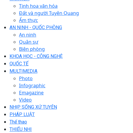
Tinh hoa văn hóa
Đất và người Tuyên Quang
Ẩm thực
AN NINH - QUỐC PHÒNG
An ninh
Quân sự
Biên phòng
KHOA HỌC - CÔNG NGHỆ
QUỐC TẾ
MULTIMEDIA
Photo
Infographic
Emagazine
Video
NHỊP SỐNG XỨ TUYÊN
PHÁP LUẬT
Thể thao
THIẾU NHI