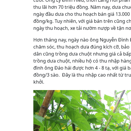
cười. Ông Lý Đình Hiếu, thôn Lăng Hối phấn 
thu lãi hơn 70 triệu đồng. Năm nay, dưa ch
ngày đầu dưa cho thu hoạch bán giá 13.000 đ
đồng/kg. Tuy nhiên, với giá bán trên cũng c
ngày thu hoạch, xe tải nườm nượp về tận nơ
Hơn tháng nay, ngày nào ông Nguyễn Đình 
chăm sóc, thu hoạch dưa đúng kích cỡ, bảo 
dân cũng trồng dưa chuột nhưng giá cả bấp b
trồng dưa chuột, nhiều hộ có thu nhập hàng
đình ông Đáo hái được hơn 4 - 8 tạ, với giá 
đồng/3 sào. Đây là thu nhập cao nhất từ tr
khởi.