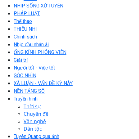
NHỊP SỐNG XỨ TUYÊN
PHÁP LUẬT
Thể thao
THIẾU NHI
Chính sách
Nhịp cầu nhân ái
ỐNG KÍNH PHÓNG VIÊN
Giải trí
Người tốt - Việc tốt
GÓC NHÌN
XÃ LUẬN - VẤN ĐỀ KỲ NÀY
NỀN TẢNG SỐ
Truyền hình
Thời sự
Chuyên đề
Văn nghệ
Dân tộc
Tuyên Quang qua ảnh