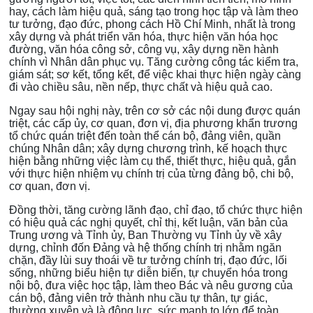
hay, cách làm hiệu quả, sáng tạo trong học tập và làm theo
tư tưởng, đạo đức, phong cách Hồ Chí Minh, nhất là trong
xây dựng và phát triển văn hóa, thực hiện văn hóa học
đường, văn hóa công sở, công vụ, xây dựng nền hành
chính vì Nhân dân phục vụ. Tăng cường công tác kiểm tra,
giám sát; sơ kết, tổng kết, để việc khai thực hiện ngày càng
đi vào chiều sâu, nền nếp, thực chất và hiệu quả cao.
Ngay sau hội nghị này, trên cơ sở các nội dung được quán
triệt, các cấp ủy, cơ quan, đơn vị, địa phương khẩn trương
tổ chức quán triệt đến toàn thể cán bộ, đảng viên, quần
chúng Nhân dân; xây dựng chương trình, kế hoạch thực
hiện bằng những việc làm cụ thể, thiết thực, hiệu quả, gắn
với thực hiện nhiệm vụ chính trị của từng đảng bộ, chi bộ,
cơ quan, đơn vị.
Đồng thời, tăng cường lãnh đạo, chỉ đạo, tổ chức thực hiện
có hiệu quả các nghị quyết, chỉ thị, kết luận, văn bản của
Trung ương và Tỉnh ủy, Ban Thường vụ Tỉnh ủy về xây
dựng, chỉnh đốn Đảng và hệ thống chính trị nhằm ngăn
chặn, đầy lùi suy thoái về tư tưởng chính trị, đạo đức, lối
sống, những biểu hiện tự diễn biến, tự chuyển hóa trong
nội bộ, đưa việc học tập, làm theo Bác và nêu gương của
cán bộ, đảng viên trở thành nhu cầu tự thân, tự giác,
thường xuyên và là động lực, sức mạnh to lớn để toàn