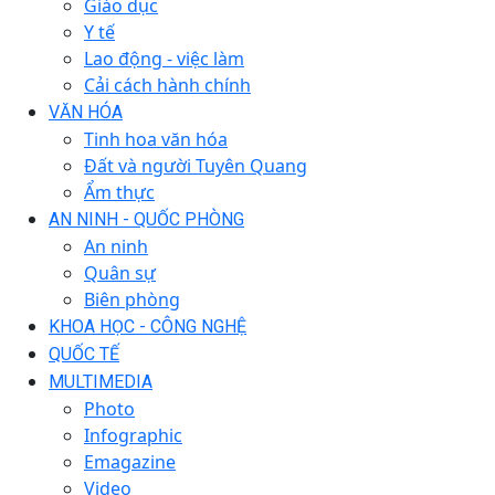
Giáo dục
Y tế
Lao động - việc làm
Cải cách hành chính
VĂN HÓA
Tinh hoa văn hóa
Đất và người Tuyên Quang
Ẩm thực
AN NINH - QUỐC PHÒNG
An ninh
Quân sự
Biên phòng
KHOA HỌC - CÔNG NGHỆ
QUỐC TẾ
MULTIMEDIA
Photo
Infographic
Emagazine
Video