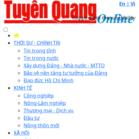
En |
Vi
Toggle main menu visibility
THỜI SỰ - CHÍNH TRỊ
Tin trong tỉnh
Tin trong nước
Xây dựng Đảng - Nhà nước - MTTQ
Bảo vệ nền tảng tư tưởng của Đảng
Đạo đức Hồ Chí Minh
KINH TẾ
Công nghiệp
Nông-Lâm nghiệp
Thương mại - Dịch vụ
Đầu tư
Nông thôn mới
XÃ HỘI