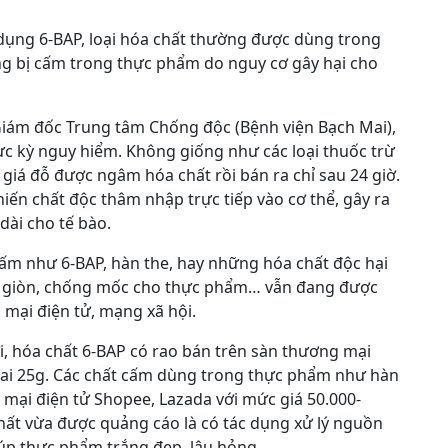
 dụng 6-BAP, loại hóa chất thường được dùng trong
ng bị cấm trong thực phẩm do nguy cơ gây hại cho
Giám đốc Trung tâm Chống độc (Bệnh viện Bạch Mai),
ực kỳ nguy hiểm. Không giống như các loại thuốc trừ
, giá đỗ được ngâm hóa chất rồi bán ra chỉ sau 24 giờ.
iến chất độc thâm nhập trực tiếp vào cơ thể, gây ra
dài cho tế bào.
cấm như 6-BAP, hàn the, hay những hóa chất độc hại
ộ giòn, chống mốc cho thực phẩm… vẫn đang được
 mại điện tử, mạng xã hội.
, hóa chất 6-BAP có rao bán trên sàn thương mại
 chai 25g. Các chất cấm dùng trong thực phẩm như hàn
 mại điện tử Shopee, Lazada với mức giá 50.000-
hất vừa được quảng cáo là có tác dụng xử lý nguồn
 giúp thực phẩm trắng đẹp, lâu hỏng…