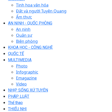
Tinh hoa văn hóa
Đất và người Tuyên Quang
Ẩm thực
AN NINH - QUỐC PHÒNG
An ninh
Quân sự
Biên phòng
KHOA HỌC - CÔNG NGHỆ
QUỐC TẾ
MULTIMEDIA
Photo
Infographic
Emagazine
Video
NHỊP SỐNG XỨ TUYÊN
PHÁP LUẬT
Thể thao
THIẾU NHI