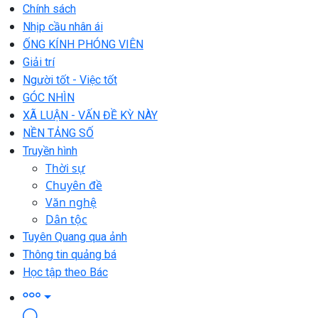
Chính sách
Nhịp cầu nhân ái
ỐNG KÍNH PHÓNG VIÊN
Giải trí
Người tốt - Việc tốt
GÓC NHÌN
XÃ LUẬN - VẤN ĐỀ KỲ NÀY
NỀN TẢNG SỐ
Truyền hình
Thời sự
Chuyên đề
Văn nghệ
Dân tộc
Tuyên Quang qua ảnh
Thông tin quảng bá
Học tập theo Bác