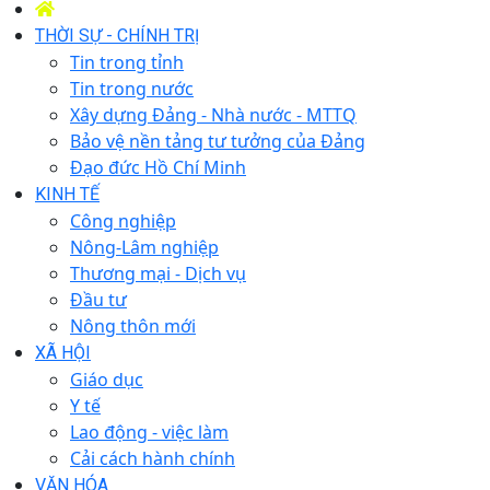
THỜI SỰ - CHÍNH TRỊ
Tin trong tỉnh
Tin trong nước
Xây dựng Đảng - Nhà nước - MTTQ
Bảo vệ nền tảng tư tưởng của Đảng
Đạo đức Hồ Chí Minh
KINH TẾ
Công nghiệp
Nông-Lâm nghiệp
Thương mại - Dịch vụ
Đầu tư
Nông thôn mới
XÃ HỘI
Giáo dục
Y tế
Lao động - việc làm
Cải cách hành chính
VĂN HÓA