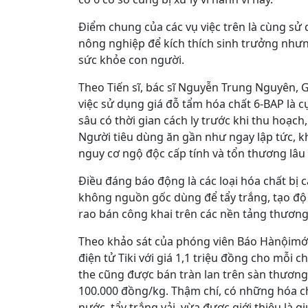
Điểm chung của các vụ việc trên là cùng sử
nông nghiệp để kích thích sinh trưởng như
sức khỏe con người.
Theo Tiến sĩ, bác sĩ Nguyễn Trung Nguyên, 
việc sử dụng giá đỗ tẩm hóa chất 6-BAP là c
sâu có thời gian cách ly trước khi thu hoạch
Người tiêu dùng ăn gần như ngay lập tức, kh
nguy cơ ngộ độc cấp tính và tổn thương lâu 
Điều đáng báo động là các loại hóa chất bị 
không nguồn gốc dùng để tẩy trắng, tạo đ
rao bán công khai trên các nền tảng thương
Theo khảo sát của phóng viên Báo Hànộimới
điện tử Tiki với giá 1,1 triệu đồng cho mỗi
the cũng được bán tràn lan trên sàn thương
100.000 đồng/kg. Thậm chí, có những hóa c
nước, tẩy trắng vải, vừa được giới thiệu là