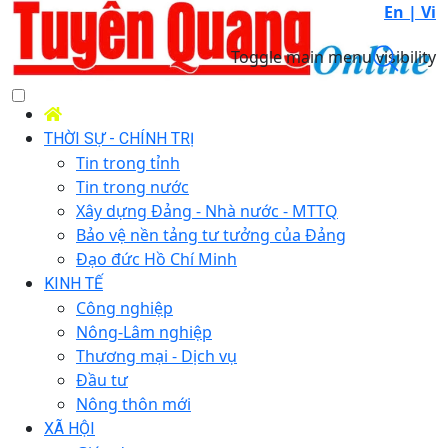
En |
Vi
Toggle main menu visibility
THỜI SỰ - CHÍNH TRỊ
Tin trong tỉnh
Tin trong nước
Xây dựng Đảng - Nhà nước - MTTQ
Bảo vệ nền tảng tư tưởng của Đảng
Đạo đức Hồ Chí Minh
KINH TẾ
Công nghiệp
Nông-Lâm nghiệp
Thương mại - Dịch vụ
Đầu tư
Nông thôn mới
XÃ HỘI