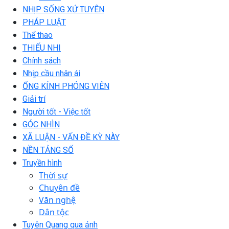
NHỊP SỐNG XỨ TUYÊN
PHÁP LUẬT
Thể thao
THIẾU NHI
Chính sách
Nhịp cầu nhân ái
ỐNG KÍNH PHÓNG VIÊN
Giải trí
Người tốt - Việc tốt
GÓC NHÌN
XÃ LUẬN - VẤN ĐỀ KỲ NÀY
NỀN TẢNG SỐ
Truyền hình
Thời sự
Chuyên đề
Văn nghệ
Dân tộc
Tuyên Quang qua ảnh