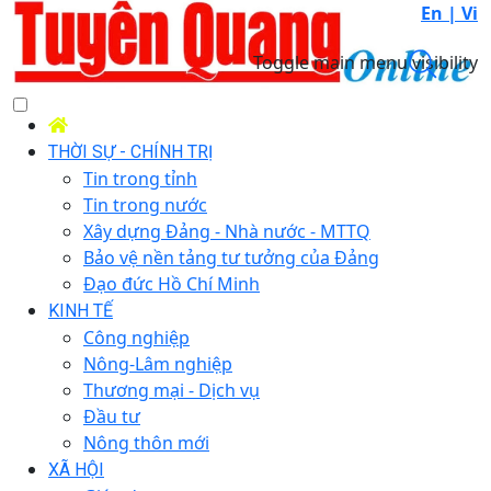
En |
Vi
Toggle main menu visibility
THỜI SỰ - CHÍNH TRỊ
Tin trong tỉnh
Tin trong nước
Xây dựng Đảng - Nhà nước - MTTQ
Bảo vệ nền tảng tư tưởng của Đảng
Đạo đức Hồ Chí Minh
KINH TẾ
Công nghiệp
Nông-Lâm nghiệp
Thương mại - Dịch vụ
Đầu tư
Nông thôn mới
XÃ HỘI