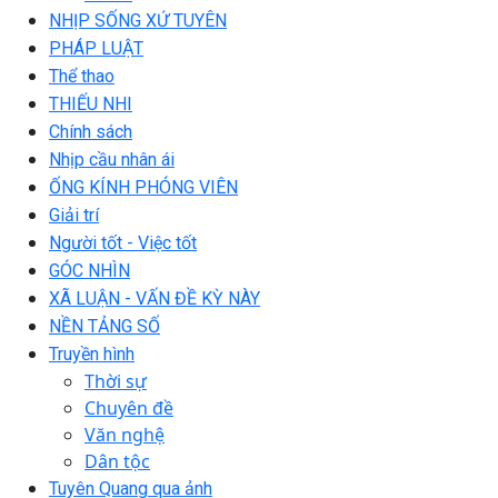
NHỊP SỐNG XỨ TUYÊN
PHÁP LUẬT
Thể thao
THIẾU NHI
Chính sách
Nhịp cầu nhân ái
ỐNG KÍNH PHÓNG VIÊN
Giải trí
Người tốt - Việc tốt
GÓC NHÌN
XÃ LUẬN - VẤN ĐỀ KỲ NÀY
NỀN TẢNG SỐ
Truyền hình
Thời sự
Chuyên đề
Văn nghệ
Dân tộc
Tuyên Quang qua ảnh