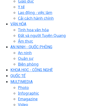
Giáo dục
Y tế
Lao động - việc làm
Cải cách hành chính
VĂN HÓA
Tinh hoa văn hóa
Đất và người Tuyên Quang
Ẩm thực
AN NINH - QUỐC PHÒNG
An ninh
Quân sự
Biên phòng
KHOA HỌC - CÔNG NGHỆ
QUỐC TẾ
MULTIMEDIA
Photo
Infographic
Emagazine
Video