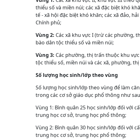
Vùng 1:
Các xã khu vực II, khu vực III theo
thiểu số và miền núi; các xã đặc biệt khó kh
tế - xã hội đặc biệt khó khăn; các xã đảo, hả
Chính phủ;
Vùng 2:
Các xã khu vực I (trừ các phường, t
bào dân tộc thiểu số và miền núi;
Vùng 3:
Các phường, thị trấn thuộc khu vực
tộc thiểu số, miền núi và các xã, phường, thị 
Số lượng học sinh/lớp theo vùng
Số lượng học sinh/lớp theo vùng để làm căn
trong các cơ sở giáo dục phổ thông như sau
Vùng 1: Bình quân 25 học sinh/lớp đối với cấ
trung học cơ sở, trung học phổ thông;
Vùng 2: Bình quân 30 học sinh/lớp đối với cấ
trung học cơ sở, trung học phổ thông;