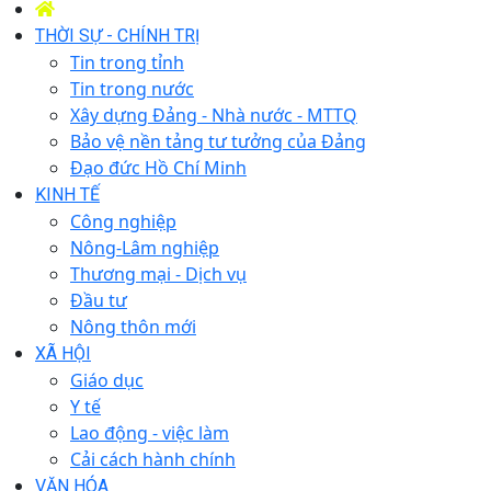
THỜI SỰ - CHÍNH TRỊ
Tin trong tỉnh
Tin trong nước
Xây dựng Đảng - Nhà nước - MTTQ
Bảo vệ nền tảng tư tưởng của Đảng
Đạo đức Hồ Chí Minh
KINH TẾ
Công nghiệp
Nông-Lâm nghiệp
Thương mại - Dịch vụ
Đầu tư
Nông thôn mới
XÃ HỘI
Giáo dục
Y tế
Lao động - việc làm
Cải cách hành chính
VĂN HÓA