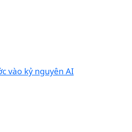
ớc vào kỷ nguyên AI
Vivobook
tính di 