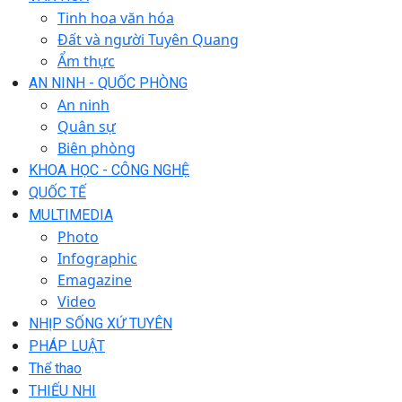
Tinh hoa văn hóa
Đất và người Tuyên Quang
Ẩm thực
AN NINH - QUỐC PHÒNG
An ninh
Quân sự
Biên phòng
KHOA HỌC - CÔNG NGHỆ
QUỐC TẾ
MULTIMEDIA
Photo
Infographic
Emagazine
Video
NHỊP SỐNG XỨ TUYÊN
PHÁP LUẬT
Thể thao
THIẾU NHI