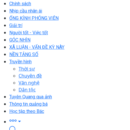
Chính sách
Nhịp cầu nhân ái
ỐNG KÍNH PHÓNG VIÊN
Giải trí
Người tốt - Việc tốt
GÓC NHÌN
XÃ LUẬN - VẤN ĐỀ KỲ NÀY
NỀN TẢNG SỐ
Truyền hình
Thời sự
Chuyên đề
Văn nghệ
Dân tộc
Tuyên Quang qua ảnh
Thông tin quảng bá
Học tập theo Bác