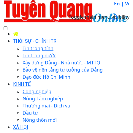
En |
Vi
Toggle main menu visibility
THỜI SỰ - CHÍNH TRỊ
Tin trong tỉnh
Tin trong nước
Xây dựng Đảng - Nhà nước - MTTQ
Bảo vệ nền tảng tư tưởng của Đảng
Đạo đức Hồ Chí Minh
KINH TẾ
Công nghiệp
Nông-Lâm nghiệp
Thương mại - Dịch vụ
Đầu tư
Nông thôn mới
XÃ HỘI