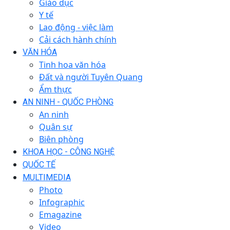
Giáo dục
Y tế
Lao động - việc làm
Cải cách hành chính
VĂN HÓA
Tinh hoa văn hóa
Đất và người Tuyên Quang
Ẩm thực
AN NINH - QUỐC PHÒNG
An ninh
Quân sự
Biên phòng
KHOA HỌC - CÔNG NGHỆ
QUỐC TẾ
MULTIMEDIA
Photo
Infographic
Emagazine
Video