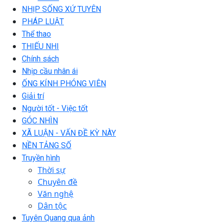
NHỊP SỐNG XỨ TUYÊN
PHÁP LUẬT
Thể thao
THIẾU NHI
Chính sách
Nhịp cầu nhân ái
ỐNG KÍNH PHÓNG VIÊN
Giải trí
Người tốt - Việc tốt
GÓC NHÌN
XÃ LUẬN - VẤN ĐỀ KỲ NÀY
NỀN TẢNG SỐ
Truyền hình
Thời sự
Chuyên đề
Văn nghệ
Dân tộc
Tuyên Quang qua ảnh