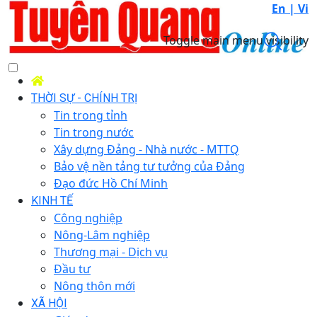
En |
Vi
Toggle main menu visibility
THỜI SỰ - CHÍNH TRỊ
Tin trong tỉnh
Tin trong nước
Xây dựng Đảng - Nhà nước - MTTQ
Bảo vệ nền tảng tư tưởng của Đảng
Đạo đức Hồ Chí Minh
KINH TẾ
Công nghiệp
Nông-Lâm nghiệp
Thương mại - Dịch vụ
Đầu tư
Nông thôn mới
XÃ HỘI