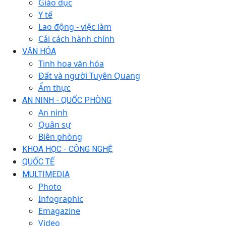
Giáo dục
Y tế
Lao động - việc làm
Cải cách hành chính
VĂN HÓA
Tinh hoa văn hóa
Đất và người Tuyên Quang
Ẩm thực
AN NINH - QUỐC PHÒNG
An ninh
Quân sự
Biên phòng
KHOA HỌC - CÔNG NGHỆ
QUỐC TẾ
MULTIMEDIA
Photo
Infographic
Emagazine
Video