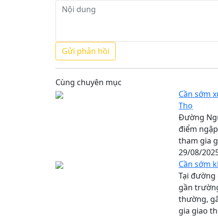
Cùng chuyên mục
Cần sớm x
Thọ
Đường Ngu
điểm ngập
tham gia g
29/08/202
Cần sớm k
Tại đường
gần trường
thường, gâ
gia giao t