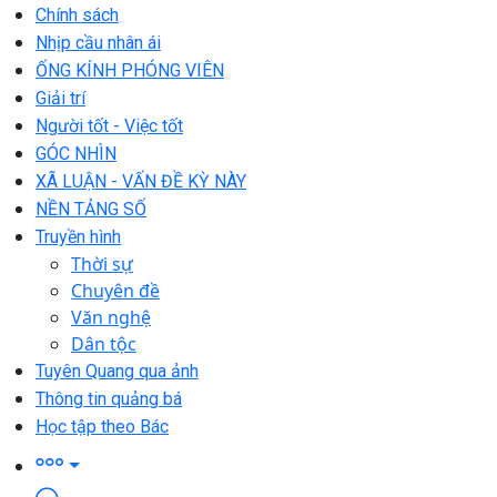
Chính sách
Nhịp cầu nhân ái
ỐNG KÍNH PHÓNG VIÊN
Giải trí
Người tốt - Việc tốt
GÓC NHÌN
XÃ LUẬN - VẤN ĐỀ KỲ NÀY
NỀN TẢNG SỐ
Truyền hình
Thời sự
Chuyên đề
Văn nghệ
Dân tộc
Tuyên Quang qua ảnh
Thông tin quảng bá
Học tập theo Bác