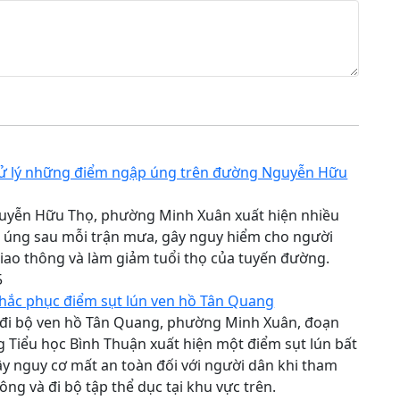
ử lý những điểm ngập úng trên đường Nguyễn Hữu
yễn Hữu Thọ, phường Minh Xuân xuất hiện nhiều
 úng sau mỗi trận mưa, gây nguy hiểm cho người
iao thông và làm giảm tuổi thọ của tuyến đường.
5
hắc phục điểm sụt lún ven hồ Tân Quang
 đi bộ ven hồ Tân Quang, phường Minh Xuân, đoạn
 Tiểu học Bình Thuận xuất hiện một điểm sụt lún bất
y nguy cơ mất an toàn đối với người dân khi tham
hông và đi bộ tập thể dục tại khu vực trên.