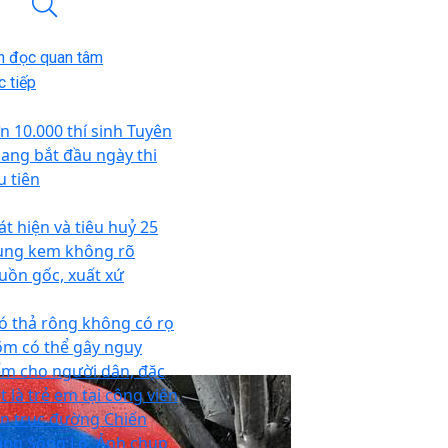
n đọc quan tâm
 tiếp
n 10.000 thí sinh Tuyên
ang bắt đầu ngày thi
u tiên
át hiện và tiêu huỷ 25
ùng kem không rõ
uồn gốc, xuất xứ
ó thả rông không có rọ
m có thể gây nguy
ểm cho người dân, đặc
t là trẻ em tại công viên
ên trục đường Chiến
ắng Sông Lô. Ảnh chụp