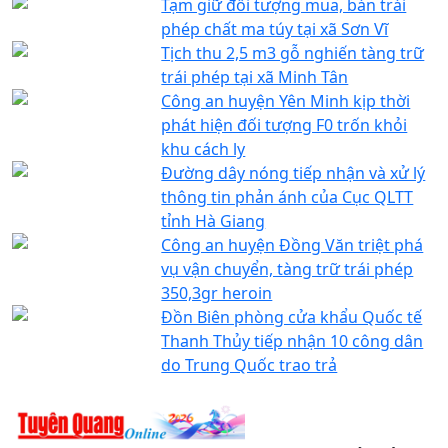
Tạm giữ đối tượng mua, bán trái
phép chất ma túy tại xã Sơn Vĩ
Tịch thu 2,5 m3 gỗ nghiến tàng trữ
trái phép tại xã Minh Tân
Công an huyện Yên Minh kịp thời
phát hiện đối tượng F0 trốn khỏi
khu cách ly
Đường dây nóng tiếp nhận và xử lý
thông tin phản ánh của Cục QLTT
tỉnh Hà Giang
Công an huyện Đồng Văn triệt phá
vụ vận chuyển, tàng trữ trái phép
350,3gr heroin
Đồn Biên phòng cửa khẩu Quốc tế
Thanh Thủy tiếp nhận 10 công dân
do Trung Quốc trao trả