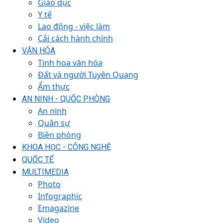
Giáo dục
Y tế
Lao động - việc làm
Cải cách hành chính
VĂN HÓA
Tinh hoa văn hóa
Đất và người Tuyên Quang
Ẩm thực
AN NINH - QUỐC PHÒNG
An ninh
Quân sự
Biên phòng
KHOA HỌC - CÔNG NGHỆ
QUỐC TẾ
MULTIMEDIA
Photo
Infographic
Emagazine
Video