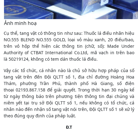
Ảnh minh hoạ
Cụ thể, tang vật có thông tin như sau: Thuốc lá điếu nhãn hiệu
NO.555 BLEND NO.555 GOLD, loại vỏ màu xanh, 20 điếu/bao,
trên vỏ hộp thể hiện các thông tin (chữ, số): Made Under
Authority of CTBAT International Co.Ltd, mã vạch in trên bao
là 50219124, không có tem dán thuốc lá điếu.
Vậy các tổ chức, cá nhân nào là chủ sở hữu hợp pháp của số
tang vật trên đến Đội QLTT số 1, địa chỉ đường Hoàng Hoa
Thám, phường Trần Phú, thành phố Hà Giang, số điện
thoại 02193.867.158 để giải quyết. Trong thời hạn 30 ngày kể
từ ngày thông báo trên phương tiện thông tin đại chúng và
niêm yết tại trụ sở Đội QLTT số 1, nếu không có tổ chức, cá
nhân nào đến nhận số tang vật nói trên, Đội QLTT số 1 sẽ xử lý
theo đúng quy định của pháp luật.
Đ.T