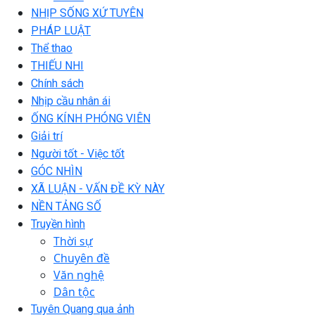
NHỊP SỐNG XỨ TUYÊN
PHÁP LUẬT
Thể thao
THIẾU NHI
Chính sách
Nhịp cầu nhân ái
ỐNG KÍNH PHÓNG VIÊN
Giải trí
Người tốt - Việc tốt
GÓC NHÌN
XÃ LUẬN - VẤN ĐỀ KỲ NÀY
NỀN TẢNG SỐ
Truyền hình
Thời sự
Chuyên đề
Văn nghệ
Dân tộc
Tuyên Quang qua ảnh