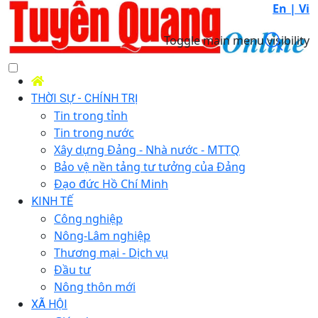
En |
Vi
Toggle main menu visibility
THỜI SỰ - CHÍNH TRỊ
Tin trong tỉnh
Tin trong nước
Xây dựng Đảng - Nhà nước - MTTQ
Bảo vệ nền tảng tư tưởng của Đảng
Đạo đức Hồ Chí Minh
KINH TẾ
Công nghiệp
Nông-Lâm nghiệp
Thương mại - Dịch vụ
Đầu tư
Nông thôn mới
XÃ HỘI