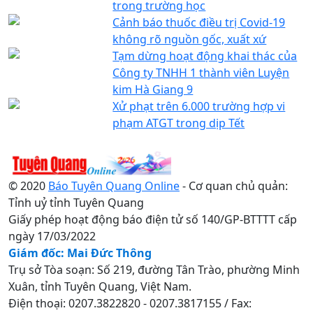
trong trường học
Cảnh báo thuốc điều trị Covid-19
không rõ nguồn gốc, xuất xứ
Tạm dừng hoạt động khai thác của
Công ty TNHH 1 thành viên Luyện
kim Hà Giang 9
Xử phạt trên 6.000 trường hợp vi
phạm ATGT trong dịp Tết
© 2020
Báo Tuyên Quang Online
- Cơ quan chủ quản:
Tỉnh uỷ tỉnh Tuyên Quang
Giấy phép hoạt động báo điện tử số 140/GP-BTTTT cấp
ngày 17/03/2022
Giám đốc: Mai Đức Thông
Trụ sở Tòa soạn: Số 219, đường Tân Trào, phường Minh
Xuân, tỉnh Tuyên Quang, Việt Nam.
Điện thoại: 0207.3822820 - 0207.3817155 / Fax: