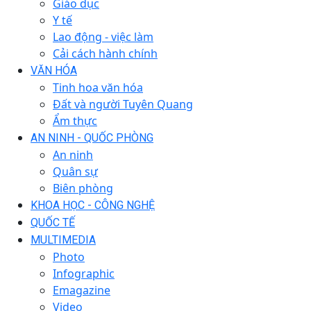
Giáo dục
Y tế
Lao động - việc làm
Cải cách hành chính
VĂN HÓA
Tinh hoa văn hóa
Đất và người Tuyên Quang
Ẩm thực
AN NINH - QUỐC PHÒNG
An ninh
Quân sự
Biên phòng
KHOA HỌC - CÔNG NGHỆ
QUỐC TẾ
MULTIMEDIA
Photo
Infographic
Emagazine
Video