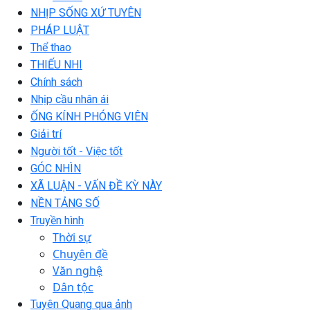
NHỊP SỐNG XỨ TUYÊN
PHÁP LUẬT
Thể thao
THIẾU NHI
Chính sách
Nhịp cầu nhân ái
ỐNG KÍNH PHÓNG VIÊN
Giải trí
Người tốt - Việc tốt
GÓC NHÌN
XÃ LUẬN - VẤN ĐỀ KỲ NÀY
NỀN TẢNG SỐ
Truyền hình
Thời sự
Chuyên đề
Văn nghệ
Dân tộc
Tuyên Quang qua ảnh