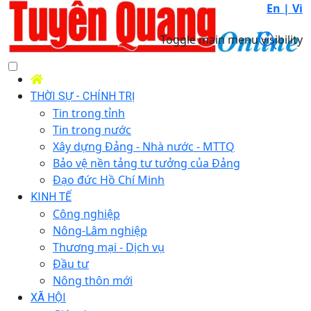
En |
Vi
Toggle main menu visibility
THỜI SỰ - CHÍNH TRỊ
Tin trong tỉnh
Tin trong nước
Xây dựng Đảng - Nhà nước - MTTQ
Bảo vệ nền tảng tư tưởng của Đảng
Đạo đức Hồ Chí Minh
KINH TẾ
Công nghiệp
Nông-Lâm nghiệp
Thương mại - Dịch vụ
Đầu tư
Nông thôn mới
XÃ HỘI