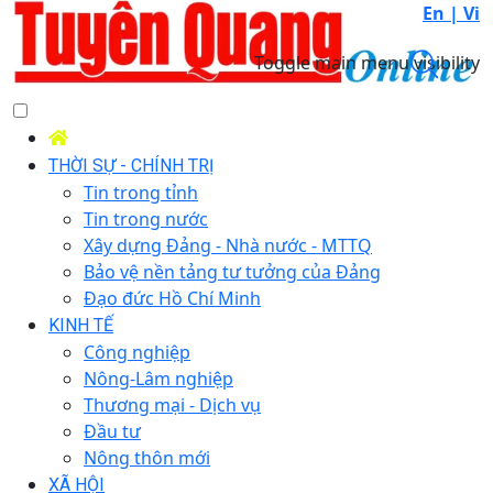
En |
Vi
Toggle main menu visibility
THỜI SỰ - CHÍNH TRỊ
Tin trong tỉnh
Tin trong nước
Xây dựng Đảng - Nhà nước - MTTQ
Bảo vệ nền tảng tư tưởng của Đảng
Đạo đức Hồ Chí Minh
KINH TẾ
Công nghiệp
Nông-Lâm nghiệp
Thương mại - Dịch vụ
Đầu tư
Nông thôn mới
XÃ HỘI