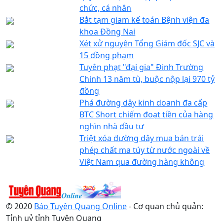
chức, cá nhân
Bắt tạm giam kế toán Bệnh viện đa
khoa Đồng Nai
Xét xử nguyên Tổng Giám đốc SJC và
15 đồng phạm
Tuyên phạt "đại gia" Đinh Trường
Chinh 13 năm tù, buộc nộp lại 970 tỷ
đồng
Phá đường dây kinh doanh đa cấp
BTC Short chiếm đoạt tiền của hàng
nghìn nhà đầu tư
Triệt xóa đường dây mua bán trái
phép chất ma túy từ nước ngoài về
Việt Nam qua đường hàng không
© 2020
Báo Tuyên Quang Online
- Cơ quan chủ quản:
Tỉnh uỷ tỉnh Tuyên Quang