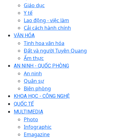
Giáo dục
Y tế
Lao động - việc làm
Cải cách hành chính
VĂN HÓA
Tinh hoa văn hóa
Đất và người Tuyên Quang
Ẩm thực
AN NINH - QUỐC PHÒNG
An ninh
Quân sự
Biên phòng
KHOA HỌC - CÔNG NGHỆ
QUỐC TẾ
MULTIMEDIA
Photo
Infographic
Emagazine