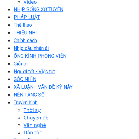
Video
NHỊP SỐNG XỨ TUYÊN
PHÁP LUẬT
Thể thao
THIẾU NHI
Chính sách
Nhịp cầu nhân ái
ỐNG KÍNH PHÓNG VIÊN
Giải trí
Người tốt - Việc tốt
GÓC NHÌN
XÃ LUẬN - VẤN ĐỀ KỲ NÀY
NỀN TẢNG SỐ
Truyền hình
Thời sự
Chuyên đề
Văn nghệ
Dân tộc