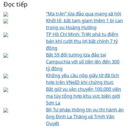
Đọc tiếp
“Ma trận” lừa đảo qua mạng xã hội
Khởi tố, bắt tạm giam thêm 1 bị can
trong vụ Hoàng Hường
TP Hồ Chí Minh: Triệt phá tụ điểm
bán khí cười thu lợi bất chính 7 tỷ
đồng
Bắt 59 đối tượng lừa đảo tại
Campuchia với số tiền lên đến 300
tỷ đồng
Không yêu cầu nộp giấy tờ đã tích
hợp trên VNeID khi chứng thực
Bắt giữ vụ vận chuyển 100.000 viên
ma túy tổng hợp khu vực biên giới
Sơn La
Bộ Tư pháp thông tin vụ thi hành án
ông Đinh La Thăng và Trịnh Văn
Quyết