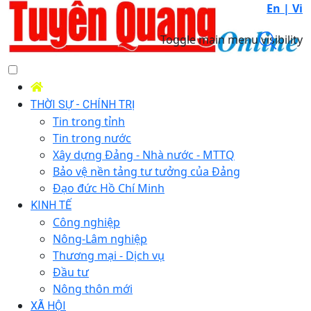
En |
Vi
Toggle main menu visibility
THỜI SỰ - CHÍNH TRỊ
Tin trong tỉnh
Tin trong nước
Xây dựng Đảng - Nhà nước - MTTQ
Bảo vệ nền tảng tư tưởng của Đảng
Đạo đức Hồ Chí Minh
KINH TẾ
Công nghiệp
Nông-Lâm nghiệp
Thương mại - Dịch vụ
Đầu tư
Nông thôn mới
XÃ HỘI