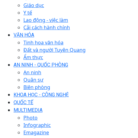
Giáo dục
Y tế
Lao động - việc làm
Cải cách hành chính
VĂN HÓA
Tinh hoa văn hóa
Đất và người Tuyên Quang
Ẩm thực
AN NINH - QUỐC PHÒNG
An ninh
Quân sự
Biên phòng
KHOA HỌC - CÔNG NGHỆ
QUỐC TẾ
MULTIMEDIA
Photo
Infographic
Emagazine