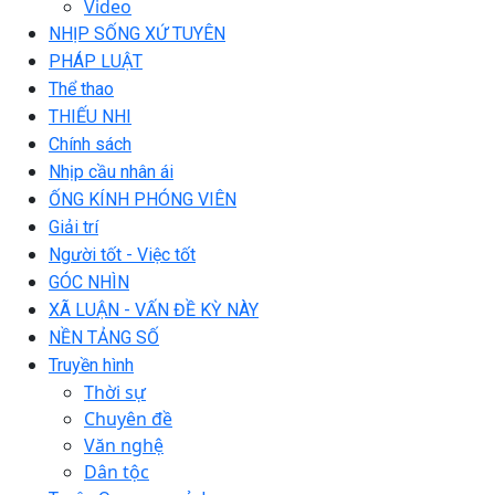
Video
NHỊP SỐNG XỨ TUYÊN
PHÁP LUẬT
Thể thao
THIẾU NHI
Chính sách
Nhịp cầu nhân ái
ỐNG KÍNH PHÓNG VIÊN
Giải trí
Người tốt - Việc tốt
GÓC NHÌN
XÃ LUẬN - VẤN ĐỀ KỲ NÀY
NỀN TẢNG SỐ
Truyền hình
Thời sự
Chuyên đề
Văn nghệ
Dân tộc