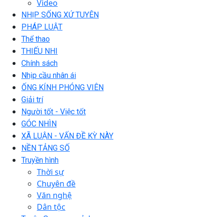
Video
NHỊP SỐNG XỨ TUYÊN
PHÁP LUẬT
Thể thao
THIẾU NHI
Chính sách
Nhịp cầu nhân ái
ỐNG KÍNH PHÓNG VIÊN
Giải trí
Người tốt - Việc tốt
GÓC NHÌN
XÃ LUẬN - VẤN ĐỀ KỲ NÀY
NỀN TẢNG SỐ
Truyền hình
Thời sự
Chuyên đề
Văn nghệ
Dân tộc