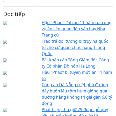
Đọc tiếp
Hậu "Pháo" lĩnh án 11 năm tù trong
vụ án liên quan đến sân bay Nha
Trang cũ
Trao trả đối tượng bị truy nã quốc
tế cho cơ quan chức năng Trung
Quốc
Bắt khẩn cấp Tổng Giám đốc Công
ty Cổ phần Đồ hộp Hạ Long
Hậu “Pháo” bị tuyên mức án 11 năm
tù
Công an Đà Nẵng triệt phá đường
dây buôn lậu tôm hùm giống qua
đường hàng không trị giá gần 6,8 tỷ
đồng
Phát hiện, thu giữ 79 đoạn gỗ quý
vận chuyển không đủ giấy tờ