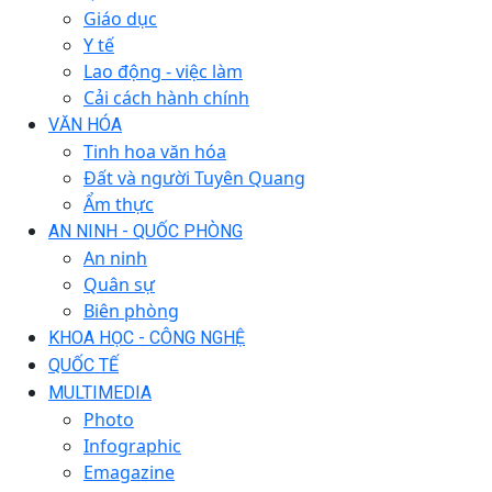
Giáo dục
Y tế
Lao động - việc làm
Cải cách hành chính
VĂN HÓA
Tinh hoa văn hóa
Đất và người Tuyên Quang
Ẩm thực
AN NINH - QUỐC PHÒNG
An ninh
Quân sự
Biên phòng
KHOA HỌC - CÔNG NGHỆ
QUỐC TẾ
MULTIMEDIA
Photo
Infographic
Emagazine