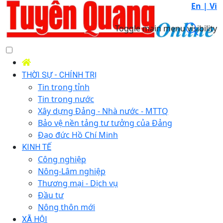
En |
Vi
Toggle main menu visibility
THỜI SỰ - CHÍNH TRỊ
Tin trong tỉnh
Tin trong nước
Xây dựng Đảng - Nhà nước - MTTQ
Bảo vệ nền tảng tư tưởng của Đảng
Đạo đức Hồ Chí Minh
KINH TẾ
Công nghiệp
Nông-Lâm nghiệp
Thương mại - Dịch vụ
Đầu tư
Nông thôn mới
XÃ HỘI