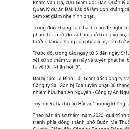
Phạm Văn Hạ, cựu Giám đốc Ban Quản lý d
Quản lý dự án Đắk Lắk đã làm đơn kháng cá
xem xét giảm nhẹ hình phạt.
Trong đơn kháng cáo, hai bị cáo đề nghị T
phạm tội, mức độ và hậu quả trong vụ án, c
hưởng khoan hồng của pháp luật, sớm trở về
Trước đó, trong các ngày từ 5 đến ngày 9/
xét xử sơ thẩm vụ án này và tuyên phạt hai
tù về tội “Nhận hối lộ”.
Hai bị cáo: Lê Đình Hải, Giám đốc Công ty 
Công ty Sài Gòn bị Tòa tuyên phạt 30 thá
nhiệm hữu hạn An Nguyên - Công ty An Nguyê
Tuy nhiên, hai bị cáo Hải và Chương không 
Theo bản án sơ thẩm, năm 2020, quá trình 
tránh phía đông thành phố Buôn Ma Thuộ