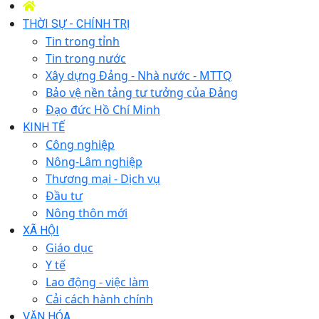
THỜI SỰ - CHÍNH TRỊ
Tin trong tỉnh
Tin trong nước
Xây dựng Đảng - Nhà nước - MTTQ
Bảo vệ nền tảng tư tưởng của Đảng
Đạo đức Hồ Chí Minh
KINH TẾ
Công nghiệp
Nông-Lâm nghiệp
Thương mại - Dịch vụ
Đầu tư
Nông thôn mới
XÃ HỘI
Giáo dục
Y tế
Lao động - việc làm
Cải cách hành chính
VĂN HÓA