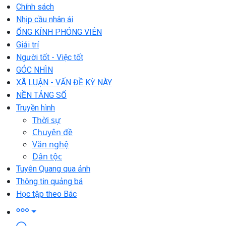
Chính sách
Nhịp cầu nhân ái
ỐNG KÍNH PHÓNG VIÊN
Giải trí
Người tốt - Việc tốt
GÓC NHÌN
XÃ LUẬN - VẤN ĐỀ KỲ NÀY
NỀN TẢNG SỐ
Truyền hình
Thời sự
Chuyên đề
Văn nghệ
Dân tộc
Tuyên Quang qua ảnh
Thông tin quảng bá
Học tập theo Bác