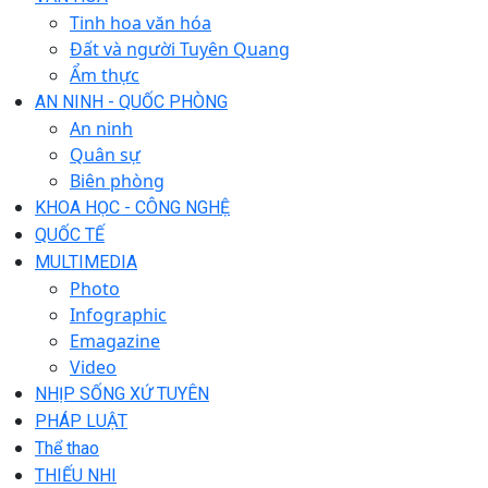
Tinh hoa văn hóa
Đất và người Tuyên Quang
Ẩm thực
AN NINH - QUỐC PHÒNG
An ninh
Quân sự
Biên phòng
KHOA HỌC - CÔNG NGHỆ
QUỐC TẾ
MULTIMEDIA
Photo
Infographic
Emagazine
Video
NHỊP SỐNG XỨ TUYÊN
PHÁP LUẬT
Thể thao
THIẾU NHI