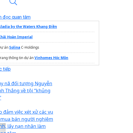
n đọc quan tâm
Gladia by the Waters Khang Điền
Khải Hoàn Imperial
Dự án
Solina
C-Holdings
rang thông tin dự án
Vinhomes Hóc Môn
The Magnolia MIK Group
 tiếp
Dự án
MIK Cát Bà
uy nã đối tượng Nguyễn
nh Thắng về tội “khủng
”
o đảm việc xét xử các vụ
 mua bán người nghiêm
nh, lấy nạn nhân làm