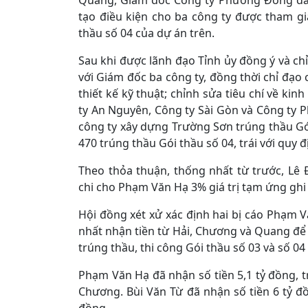
Quang, Giám đốc Công ty Phương Đông đã g
tạo điều kiện cho ba công ty được tham gia
thầu số 04 của dự án trên.
Sau khi được lãnh đạo Tỉnh ủy đồng ý và ch
với Giám đốc ba công ty, đồng thời chỉ đạo 
thiết kế kỹ thuật; chỉnh sửa tiêu chí về ki
ty An Nguyên, Công ty Sài Gòn và Công ty 
công ty xây dựng Trường Sơn trúng thầu Gói
470 trúng thầu Gói thầu số 04, trái với quy
Theo thỏa thuận, thống nhất từ trước, L
chi cho Phạm Văn Hạ 3% giá trị tạm ứng ghi 
Hội đồng xét xử xác định hai bị cáo Phạm V
nhất nhận tiền từ Hải, Chương và Quang để c
trúng thầu, thi công Gói thầu số 03 và số 04
Phạm Văn Hạ đã nhận số tiền 5,1 tỷ đồng, t
Chương. Bùi Văn Từ đã nhận số tiền 6 tỷ đ