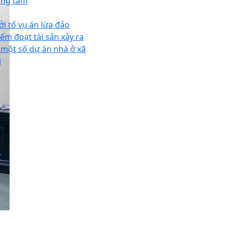
ung tâm
ởi tố vụ án lừa đảo
iếm đoạt tài sản xảy ra
i một số dự án nhà ở xã
i