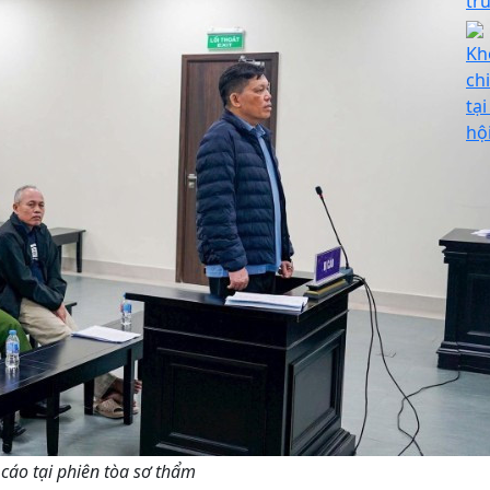
tr
Kh
ch
tạ
hộ
 cáo tại phiên tòa sơ thẩm