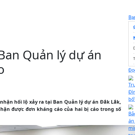
Bạ
 Ban Quản lý dự án
T
o
Đọc
Tr
Đì
bố
nhận hối lộ xảy ra tại Ban Quản lý dự án Đắk Lắk,
hận được đơn kháng cáo của hai bị cáo trong số
Bả
án
mi