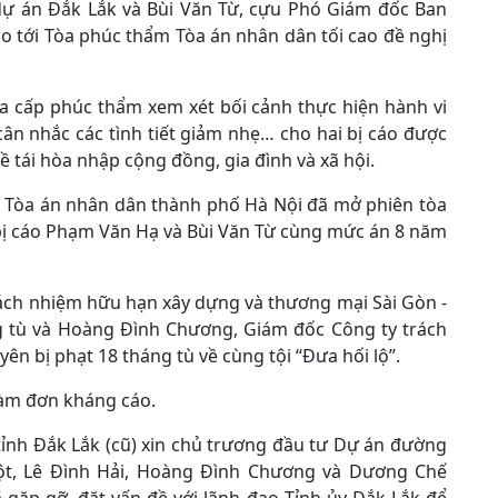
ự án Đắk Lắk và Bùi Văn Từ, cựu Phó Giám đốc Ban
o tới Tòa phúc thẩm Tòa án nhân dân tối cao đề nghị
òa cấp phúc thẩm xem xét bối cảnh thực hiện hành vi
ân nhắc các tình tiết giảm nhẹ… cho hai bị cáo được
 tái hòa nhập cộng đồng, gia đình và xã hội.
1, Tòa án nhân dân thành phố Hà Nội đã mở phiên tòa
 bị cáo Phạm Văn Hạ và Bùi Văn Từ cùng mức án 8 năm
trách nhiệm hữu hạn xây dựng và thương mại Sài Gòn -
ng tù và Hoàng Đình Chương, Giám đốc Công ty trách
n bị phạt 18 tháng tù về cùng tội “Đưa hối lộ”.
làm đơn kháng cáo.
tỉnh Đắk Lắk (cũ) xin chủ trương đầu tư Dự án đường
t, Lê Đình Hải, Hoàng Đình Chương và Dương Chế