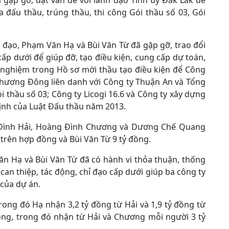
ặp gỡ, đặt vấn đề với lãnh đạo Tỉnh ủy Đắk Lắk để
 đấu thầu, trúng thầu, thi công Gói thầu số 03, Gói
ỉ đạo, Phạm Văn Hạ và Bùi Văn Từ đã gặp gỡ, trao đổi
cấp dưới để giúp đỡ, tạo điều kiện, cung cấp dự toán,
nh nghiệm trong Hồ sơ mời thầu tạo điều kiện để Công
Phương Đông liên danh với Công ty Thuận An và Tổng
 thầu số 03; Công ty Licogi 16.6 và Công ty xây dựng
 định của Luật Đấu thầu năm 2013.
ê Đình Hải, Hoàng Đình Chương và Dương Chế Quang
trên hợp đồng và Bùi Văn Từ 9 tỷ đồng.
ăn Hạ và Bùi Văn Từ đã có hành vi thỏa thuận, thống
an thiệp, tác động, chỉ đạo cấp dưới giúp ba công ty
 của dự án.
rong đó Hạ nhận 3,2 tỷ đồng từ Hải và 1,9 tỷ đồng từ
ồng, trong đó nhận từ Hải và Chương mỗi người 3 tỷ