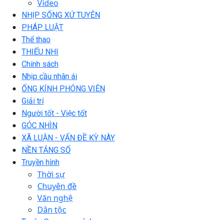
Video
NHỊP SỐNG XỨ TUYÊN
PHÁP LUẬT
Thể thao
THIẾU NHI
Chính sách
Nhịp cầu nhân ái
ỐNG KÍNH PHÓNG VIÊN
Giải trí
Người tốt - Việc tốt
GÓC NHÌN
XÃ LUẬN - VẤN ĐỀ KỲ NÀY
NỀN TẢNG SỐ
Truyền hình
Thời sự
Chuyên đề
Văn nghệ
Dân tộc