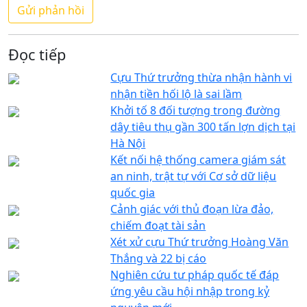
Đọc tiếp
Cựu Thứ trưởng thừa nhận hành vi
nhận tiền hối lộ là sai lầm
Khởi tố 8 đối tượng trong đường
dây tiêu thụ gần 300 tấn lợn dịch tại
Hà Nội
Kết nối hệ thống camera giám sát
an ninh, trật tự với Cơ sở dữ liệu
quốc gia
Cảnh giác với thủ đoạn lừa đảo,
chiếm đoạt tài sản
Xét xử cựu Thứ trưởng Hoàng Văn
Thắng và 22 bị cáo
Nghiên cứu tư pháp quốc tế đáp
ứng yêu cầu hội nhập trong kỷ