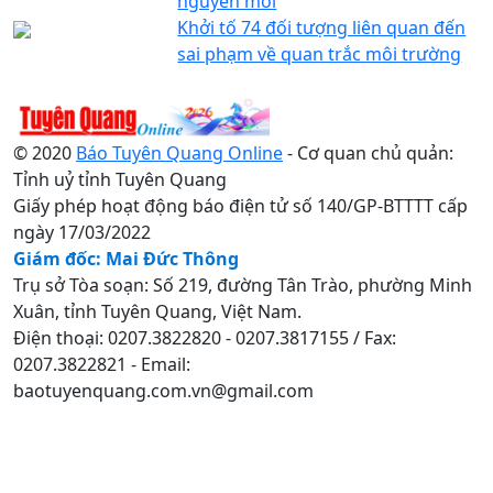
nguyên mới
Khởi tố 74 đối tượng liên quan đến
sai phạm về quan trắc môi trường
© 2020
Báo Tuyên Quang Online
- Cơ quan chủ quản:
Tỉnh uỷ tỉnh Tuyên Quang
Giấy phép hoạt động báo điện tử số 140/GP-BTTTT cấp
ngày 17/03/2022
Giám đốc: Mai Đức Thông
Trụ sở Tòa soạn: Số 219, đường Tân Trào, phường Minh
Xuân, tỉnh Tuyên Quang, Việt Nam.
Điện thoại: 0207.3822820 - 0207.3817155 / Fax:
0207.3822821 - Email:
baotuyenquang.com.vn@gmail.com