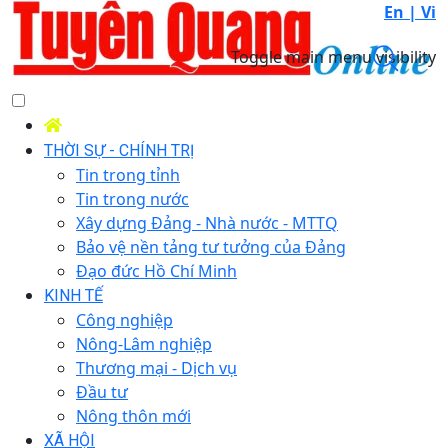
En |
Vi
Toggle main menu visibility
THỜI SỰ - CHÍNH TRỊ
Tin trong tỉnh
Tin trong nước
Xây dựng Đảng - Nhà nước - MTTQ
Bảo vệ nền tảng tư tưởng của Đảng
Đạo đức Hồ Chí Minh
KINH TẾ
Công nghiệp
Nông-Lâm nghiệp
Thương mại - Dịch vụ
Đầu tư
Nông thôn mới
XÃ HỘI