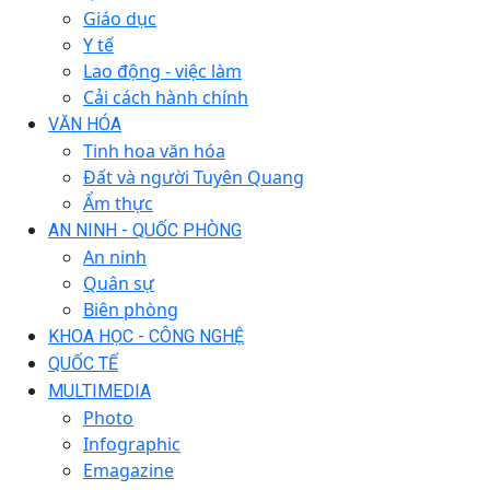
Giáo dục
Y tế
Lao động - việc làm
Cải cách hành chính
VĂN HÓA
Tinh hoa văn hóa
Đất và người Tuyên Quang
Ẩm thực
AN NINH - QUỐC PHÒNG
An ninh
Quân sự
Biên phòng
KHOA HỌC - CÔNG NGHỆ
QUỐC TẾ
MULTIMEDIA
Photo
Infographic
Emagazine