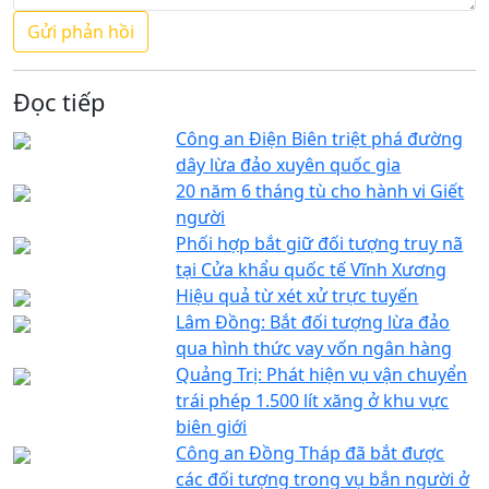
Đọc tiếp
Công an Điện Biên triệt phá đường
dây lừa đảo xuyên quốc gia
20 năm 6 tháng tù cho hành vi Giết
người
Phối hợp bắt giữ đối tượng truy nã
tại Cửa khẩu quốc tế Vĩnh Xương
Hiệu quả từ xét xử trực tuyến
Lâm Đồng: Bắt đối tượng lừa đảo
qua hình thức vay vốn ngân hàng
Quảng Trị: Phát hiện vụ vận chuyển
trái phép 1.500 lít xăng ở khu vực
biên giới
Công an Đồng Tháp đã bắt được
các đối tượng trong vụ bắn người ở