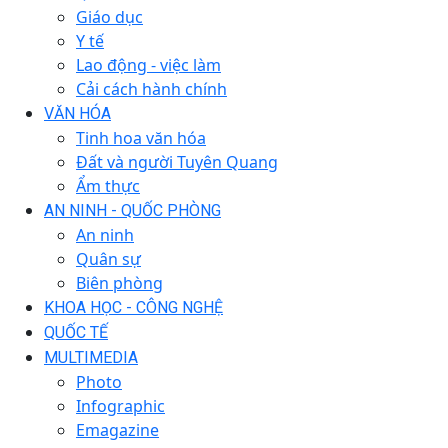
Giáo dục
Y tế
Lao động - việc làm
Cải cách hành chính
VĂN HÓA
Tinh hoa văn hóa
Đất và người Tuyên Quang
Ẩm thực
AN NINH - QUỐC PHÒNG
An ninh
Quân sự
Biên phòng
KHOA HỌC - CÔNG NGHỆ
QUỐC TẾ
MULTIMEDIA
Photo
Infographic
Emagazine