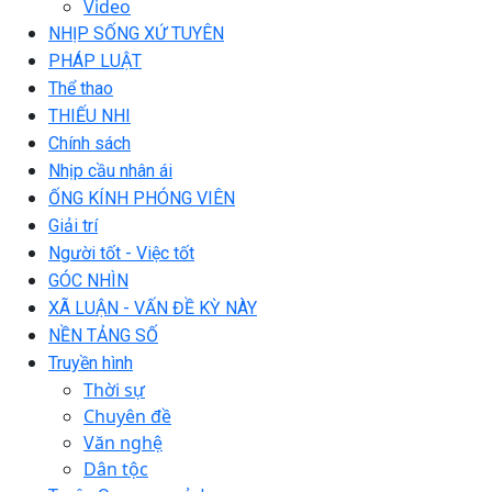
Video
NHỊP SỐNG XỨ TUYÊN
PHÁP LUẬT
Thể thao
THIẾU NHI
Chính sách
Nhịp cầu nhân ái
ỐNG KÍNH PHÓNG VIÊN
Giải trí
Người tốt - Việc tốt
GÓC NHÌN
XÃ LUẬN - VẤN ĐỀ KỲ NÀY
NỀN TẢNG SỐ
Truyền hình
Thời sự
Chuyên đề
Văn nghệ
Dân tộc