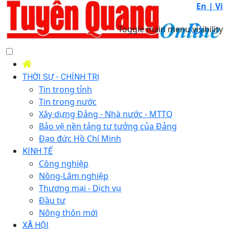
En |
Vi
Toggle main menu visibility
THỜI SỰ - CHÍNH TRỊ
Tin trong tỉnh
Tin trong nước
Xây dựng Đảng - Nhà nước - MTTQ
Bảo vệ nền tảng tư tưởng của Đảng
Đạo đức Hồ Chí Minh
KINH TẾ
Công nghiệp
Nông-Lâm nghiệp
Thương mại - Dịch vụ
Đầu tư
Nông thôn mới
XÃ HỘI