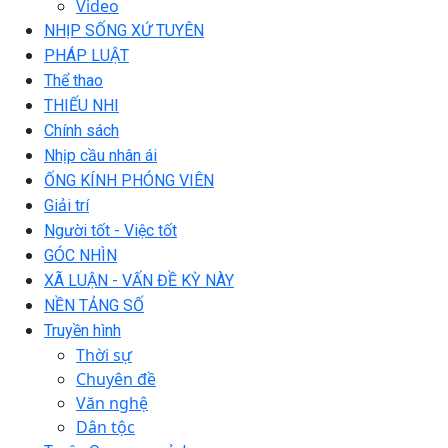
Video
NHỊP SỐNG XỨ TUYÊN
PHÁP LUẬT
Thể thao
THIẾU NHI
Chính sách
Nhịp cầu nhân ái
ỐNG KÍNH PHÓNG VIÊN
Giải trí
Người tốt - Việc tốt
GÓC NHÌN
XÃ LUẬN - VẤN ĐỀ KỲ NÀY
NỀN TẢNG SỐ
Truyền hình
Thời sự
Chuyên đề
Văn nghệ
Dân tộc