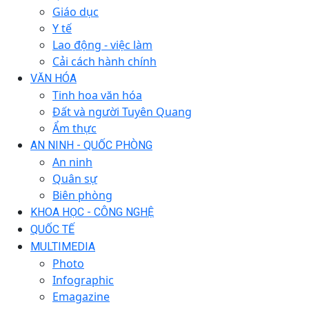
Giáo dục
Y tế
Lao động - việc làm
Cải cách hành chính
VĂN HÓA
Tinh hoa văn hóa
Đất và người Tuyên Quang
Ẩm thực
AN NINH - QUỐC PHÒNG
An ninh
Quân sự
Biên phòng
KHOA HỌC - CÔNG NGHỆ
QUỐC TẾ
MULTIMEDIA
Photo
Infographic
Emagazine