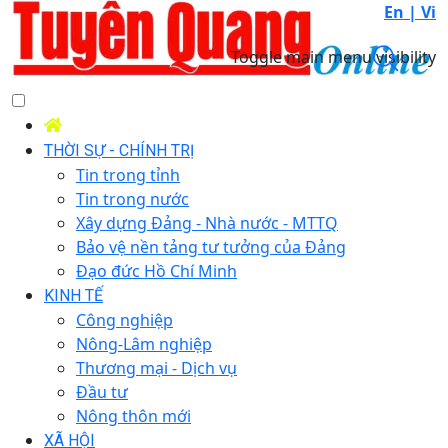
En |
Vi
Toggle main menu visibility
THỜI SỰ - CHÍNH TRỊ
Tin trong tỉnh
Tin trong nước
Xây dựng Đảng - Nhà nước - MTTQ
Bảo vệ nền tảng tư tưởng của Đảng
Đạo đức Hồ Chí Minh
KINH TẾ
Công nghiệp
Nông-Lâm nghiệp
Thương mại - Dịch vụ
Đầu tư
Nông thôn mới
XÃ HỘI