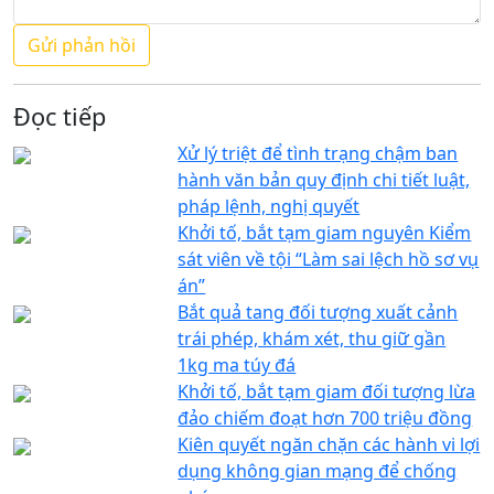
Đọc tiếp
Xử lý triệt để tình trạng chậm ban
hành văn bản quy định chi tiết luật,
pháp lệnh, nghị quyết
Khởi tố, bắt tạm giam nguyên Kiểm
sát viên về tội “Làm sai lệch hồ sơ vụ
án”
Bắt quả tang đối tượng xuất cảnh
trái phép, khám xét, thu giữ gần
1kg ma túy đá
Khởi tố, bắt tạm giam đối tượng lừa
đảo chiếm đoạt hơn 700 triệu đồng
Kiên quyết ngăn chặn các hành vi lợi
dụng không gian mạng để chống