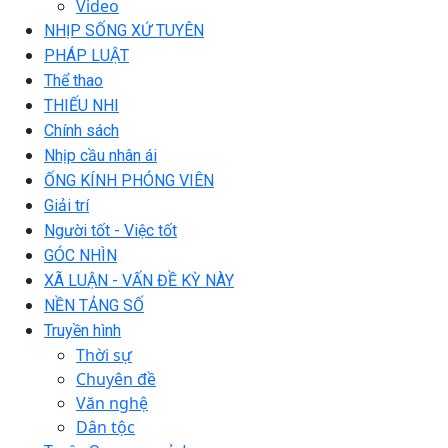
Video
NHỊP SỐNG XỨ TUYÊN
PHÁP LUẬT
Thể thao
THIẾU NHI
Chính sách
Nhịp cầu nhân ái
ỐNG KÍNH PHÓNG VIÊN
Giải trí
Người tốt - Việc tốt
GÓC NHÌN
XÃ LUẬN - VẤN ĐỀ KỲ NÀY
NỀN TẢNG SỐ
Truyền hình
Thời sự
Chuyên đề
Văn nghệ
Dân tộc