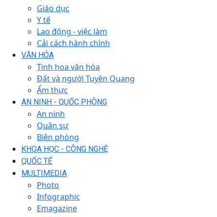
Giáo dục
Y tế
Lao động - việc làm
Cải cách hành chính
VĂN HÓA
Tinh hoa văn hóa
Đất và người Tuyên Quang
Ẩm thực
AN NINH - QUỐC PHÒNG
An ninh
Quân sự
Biên phòng
KHOA HỌC - CÔNG NGHỆ
QUỐC TẾ
MULTIMEDIA
Photo
Infographic
Emagazine