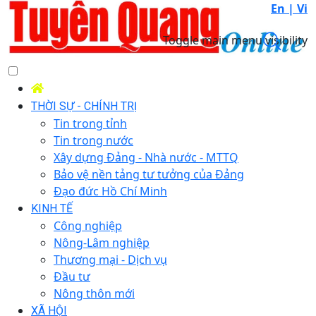
En |
Vi
Toggle main menu visibility
THỜI SỰ - CHÍNH TRỊ
Tin trong tỉnh
Tin trong nước
Xây dựng Đảng - Nhà nước - MTTQ
Bảo vệ nền tảng tư tưởng của Đảng
Đạo đức Hồ Chí Minh
KINH TẾ
Công nghiệp
Nông-Lâm nghiệp
Thương mại - Dịch vụ
Đầu tư
Nông thôn mới
XÃ HỘI