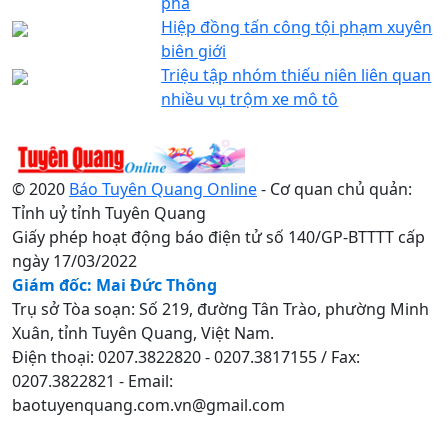
phá
Hiệp đồng tấn công tội phạm xuyên
biên giới
Triệu tập nhóm thiếu niên liên quan
nhiều vụ trộm xe mô tô
© 2020
Báo Tuyên Quang Online
- Cơ quan chủ quản:
Tỉnh uỷ tỉnh Tuyên Quang
Giấy phép hoạt động báo điện tử số 140/GP-BTTTT cấp
ngày 17/03/2022
Giám đốc: Mai Đức Thông
Trụ sở Tòa soạn: Số 219, đường Tân Trào, phường Minh
Xuân, tỉnh Tuyên Quang, Việt Nam.
Điện thoại: 0207.3822820 - 0207.3817155 / Fax:
0207.3822821 - Email:
baotuyenquang.com.vn@gmail.com