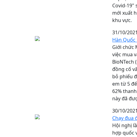
Covid-19" 
mới xuất h
khu vực.
31/10/202
Hàn Quốc t
Giới chức 
việc mua v
BioNTech (
đồng cố v
bỏ phiếu đ
em từ 5 đế
62% thanh 
này đã đượ
30/10/202
Chạy đua đ
Hội nghị l
hợp quốc v