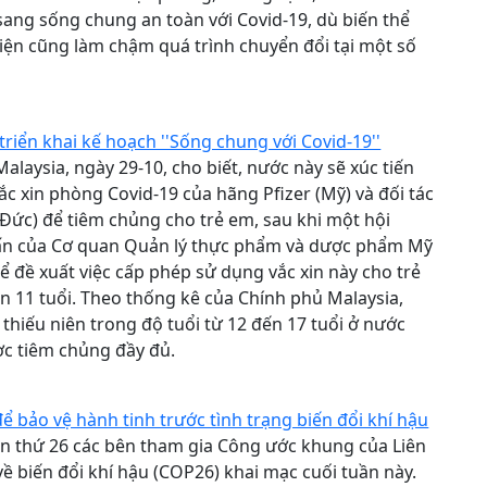
sang sống chung an toàn với Covid-19, dù biến thể
iện cũng làm chậm quá trình chuyển đổi tại một số
1
riển khai kế hoạch ''Sống chung với Covid-19''
Malaysia, ngày 29-10, cho biết, nước này sẽ xúc tiến
ắc xin phòng Covid-19 của hãng Pfizer (Mỹ) và đối tác
Đức) để tiêm chủng cho trẻ em, sau khi một hội
ấn của Cơ quan Quản lý thực phẩm và dược phẩm Mỹ
ể đề xuất việc cấp phép sử dụng vắc xin này cho trẻ
n 11 tuổi. Theo thống kê của Chính phủ Malaysia,
thiếu niên trong độ tuổi từ 12 đến 17 tuổi ở nước
c tiêm chủng đầy đủ.
1
ể bảo vệ hành tinh trước tình trạng biến đổi khí hậu
ần thứ 26 các bên tham gia Công ước khung của Liên
ề biến đổi khí hậu (COP26) khai mạc cuối tuần này.