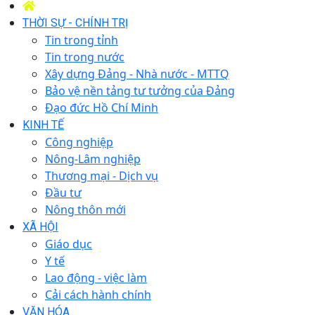
THỜI SỰ - CHÍNH TRỊ
Tin trong tỉnh
Tin trong nước
Xây dựng Đảng - Nhà nước - MTTQ
Bảo vệ nền tảng tư tưởng của Đảng
Đạo đức Hồ Chí Minh
KINH TẾ
Công nghiệp
Nông-Lâm nghiệp
Thương mại - Dịch vụ
Đầu tư
Nông thôn mới
XÃ HỘI
Giáo dục
Y tế
Lao động - việc làm
Cải cách hành chính
VĂN HÓA