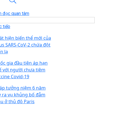
n đọc quan tâm
 tiếp
át hiện biến thể mới của
rus SARS-CoV-2 chứa đột
n lạ
ốc gia đầu tiên áp hạn
ế với người chưa tiêm
ccine Covid-19
áp tưởng niệm 6 năm
y ra vụ khủng bố đẫm
u ở thủ đô Paris