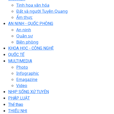
Tinh hoa văn hóa
Đất và người Tuyên Quang
Ẩm thực
AN NINH - QUỐC PHÒNG
An ninh
Quân sự
Biên phòng
KHOA HỌC - CÔNG NGHỆ
QUỐC TẾ
MULTIMEDIA
Photo
Infographic
Emagazine
Video
NHỊP SỐNG XỨ TUYÊN
PHÁP LUẬT
Thể thao
THIẾU NHI