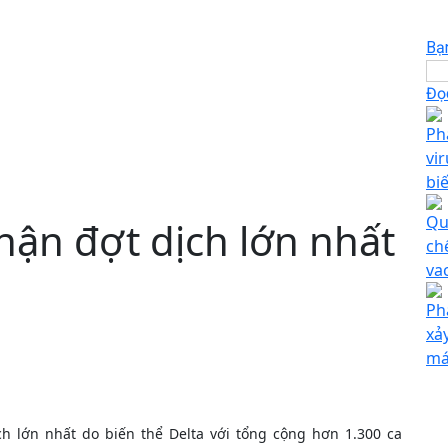
Bạ
Đọc
Ph
vi
biế
Qu
hận đợt dịch lớn nhất
ch
va
Ph
xả
má
h lớn nhất do biến thể Delta với tổng cộng hơn 1.300 ca