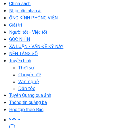
Chính sách
Nhịp cầu nhân ái
ỐNG KÍNH PHÓNG VIÊN
Giải trí
Người tốt - Việc tốt
GÓC NHÌN
XÃ LUẬN - VẤN ĐỀ KỲ NÀY
NỀN TẢNG SỐ
Truyền hình
Thời sự
Chuyên đề
Văn nghệ
Dân tộc
Tuyên Quang qua ảnh
Thông tin quảng bá
Học tập theo Bác