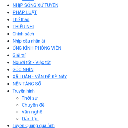
NHỊP SỐNG XỨ TUYÊN
PHÁP LUẬT
Thể thao
THIẾU NHI
Chính sách
Nhịp cầu nhân ái
ỐNG KÍNH PHÓNG VIÊN
Giải trí
Người tốt - Việc tốt
GÓC NHÌN
XÃ LUẬN - VẤN ĐỀ KỲ NÀY
NỀN TẢNG SỐ
Truyền hình
Thời sự
Chuyên đề
Văn nghệ
Dân tộc
Tuyên Quang qua ảnh