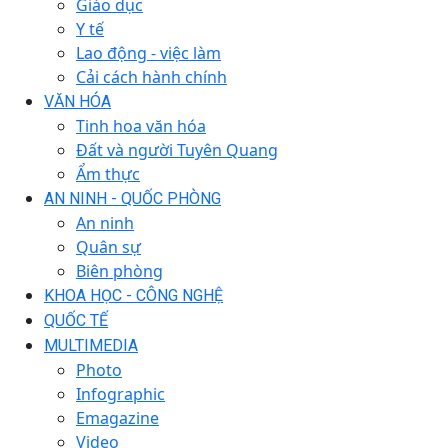
Giáo dục
Y tế
Lao động - việc làm
Cải cách hành chính
VĂN HÓA
Tinh hoa văn hóa
Đất và người Tuyên Quang
Ẩm thực
AN NINH - QUỐC PHÒNG
An ninh
Quân sự
Biên phòng
KHOA HỌC - CÔNG NGHỆ
QUỐC TẾ
MULTIMEDIA
Photo
Infographic
Emagazine
Video