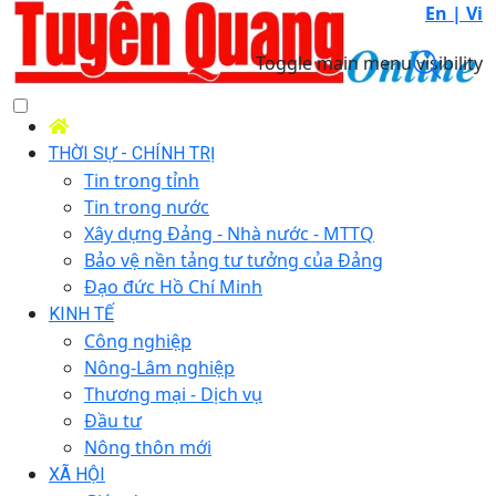
En |
Vi
Toggle main menu visibility
THỜI SỰ - CHÍNH TRỊ
Tin trong tỉnh
Tin trong nước
Xây dựng Đảng - Nhà nước - MTTQ
Bảo vệ nền tảng tư tưởng của Đảng
Đạo đức Hồ Chí Minh
KINH TẾ
Công nghiệp
Nông-Lâm nghiệp
Thương mại - Dịch vụ
Đầu tư
Nông thôn mới
XÃ HỘI