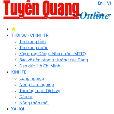
En |
Vi
Toggle main menu visibility
THỜI SỰ - CHÍNH TRỊ
Tin trong tỉnh
Tin trong nước
Xây dựng Đảng - Nhà nước - MTTQ
Bảo vệ nền tảng tư tưởng của Đảng
Đạo đức Hồ Chí Minh
KINH TẾ
Công nghiệp
Nông-Lâm nghiệp
Thương mại - Dịch vụ
Đầu tư
Nông thôn mới
XÃ HỘI