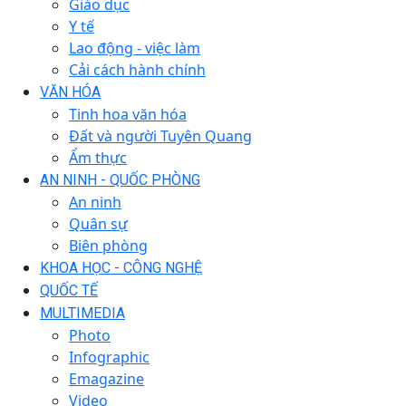
Giáo dục
Y tế
Lao động - việc làm
Cải cách hành chính
VĂN HÓA
Tinh hoa văn hóa
Đất và người Tuyên Quang
Ẩm thực
AN NINH - QUỐC PHÒNG
An ninh
Quân sự
Biên phòng
KHOA HỌC - CÔNG NGHỆ
QUỐC TẾ
MULTIMEDIA
Photo
Infographic
Emagazine
Video