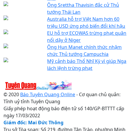
Ông Srettha Thavisin đắc cử Thủ
tướng Thái Lan
Australia hỗ trợ Việt Nam hơn 60
triệu USD ứng phó biến đổi khí hậu
EU hỗ trợ ECOWAS trừng phạt quân
nổi dậy ở Niger
Ông Hun Manet chính thức nhậm
chức Thủ tướng Campuchia
Mỹ cảnh báo Thổ Nhĩ Kỳ vì giúp Nga
lách lệnh trừng phạt
© 2020
Báo Tuyên Quang Online
- Cơ quan chủ quản:
Tỉnh uỷ tỉnh Tuyên Quang
Giấy phép hoạt động báo điện tử số 140/GP-BTTTT cấp
ngày 17/03/2022
Giám đốc: Mai Đức Thông
Trụ sở Tòa soạn: Số 219, đường Tân Trào, phường Minh