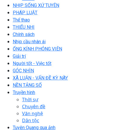
NHỊP SỐNG XỨ TUYÊN
PHÁP LUẬT
Thể thao
THIẾU NHI
Chính sách
Nhịp cầu nhân ái
ỐNG KÍNH PHÓNG VIÊN
Giải trí
Người tốt - Việc tốt
GÓC NHÌN
XÃ LUẬN - VẤN ĐỀ KỲ NÀY
NỀN TẢNG SỐ
Truyền hình
Thời sự
Chuyên đề
Văn nghệ
Dân tộc
Tuyên Quang qua ảnh