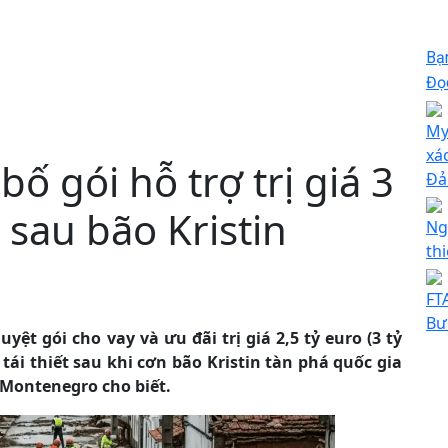
Bạ
Đọc
My
xá
ố gói hỗ trợ trị giá 3
Đả
t sau bão Kristin
Ng
thi
FT
Bư
ệt gói cho vay và ưu đãi trị giá 2,5 tỷ euro (3 tỷ
ái thiết sau khi cơn bão Kristin tàn phá quốc gia
 Montenegro cho biết.