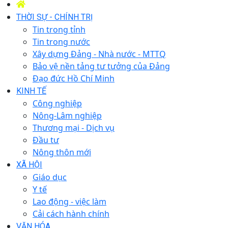
THỜI SỰ - CHÍNH TRỊ
Tin trong tỉnh
Tin trong nước
Xây dựng Đảng - Nhà nước - MTTQ
Bảo vệ nền tảng tư tưởng của Đảng
Đạo đức Hồ Chí Minh
KINH TẾ
Công nghiệp
Nông-Lâm nghiệp
Thương mại - Dịch vụ
Đầu tư
Nông thôn mới
XÃ HỘI
Giáo dục
Y tế
Lao động - việc làm
Cải cách hành chính
VĂN HÓA