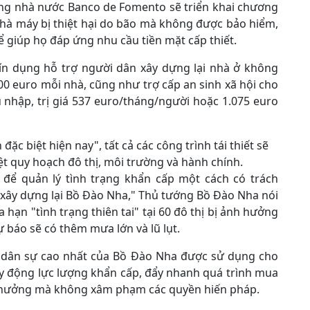
ng nhà nước Banco de Fomento sẽ triển khai chương
 nhà máy bị thiệt hại do bão mà không được bảo hiểm,
để giúp họ đáp ứng nhu cầu tiền mặt cấp thiết.
tín dụng hỗ trợ người dân xây dựng lại nhà ở không
00 euro mỗi nhà, cũng như trợ cấp an sinh xã hội cho
nhập, trị giá 537 euro/tháng/người hoặc 1.075 euro
ặc biệt hiện nay", tất cả các công trình tái thiết sẽ
t quy hoạch đô thị, môi trường và hành chính.
để quản lý tình trạng khẩn cấp một cách có trách
 xây dựng lại Bồ Đào Nha," Thủ tướng Bồ Đào Nha nói
hạn "tình trạng thiên tai" tại 60 đô thị bị ảnh hưởng
 báo sẽ có thêm mưa lớn và lũ lụt.
vệ dân sự cao nhất của Bồ Đào Nha được sử dụng cho
y động lực lượng khẩn cấp, đẩy nhanh quá trình mua
nh hưởng mà không xâm phạm các quyền hiến pháp.