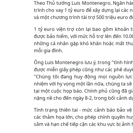
Theo Thủ tướng Luis Montenegro, Ngân hà
trình cho vay 1 tỷ euro để xây dựng lại các
và một chương trình tài trợ 500 triệu euro 
1 tỷ euro viện trợ còn lại bao gồm khoản 
được bảo hiểm, với mức hỗ trợ lên đến 10.0
những cá nhân gặp khó khăn hoặc mất thu 
mỗi gia đình.
Ông Luis Montenegro lưu ý, trong "tình hình đ
được miễn giấy phép cũng như các phê duyệ
"Chúng tôi đang huy động mọi nguồn lực 
nhiệm với hy vọng một lần nữa, chúng ta sẽ
tại một cuộc họp báo. Chính phủ cũng đã gia 
nặng nề cho đến ngày 8-2, trong bối cảnh dự
Tình trạng thiên tai - mức cảnh báo bảo 
các thảm họa lớn, cho phép chính quyền hu
sắm và hạn chế tiếp cận các khu vực bị ả