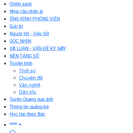
Chính sách
Nhịp cầu nhân ái
ỐNG KÍNH PHÓNG VIÊN
Giải trí
Người tốt - Việc tốt
GÓC NHÌN
XÃ LUẬN - VẤN ĐỀ KỲ NÀY
NỀN TẢNG SỐ
Truyền hình
Thời sự
Chuyên đề
Văn nghệ
Dân tộc
Tuyên Quang qua ảnh
Thông tin quảng bá
Học tập theo Bác