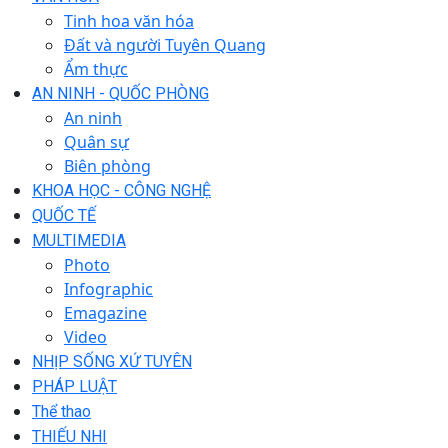
Tinh hoa văn hóa
Đất và người Tuyên Quang
Ẩm thực
AN NINH - QUỐC PHÒNG
An ninh
Quân sự
Biên phòng
KHOA HỌC - CÔNG NGHỆ
QUỐC TẾ
MULTIMEDIA
Photo
Infographic
Emagazine
Video
NHỊP SỐNG XỨ TUYÊN
PHÁP LUẬT
Thể thao
THIẾU NHI