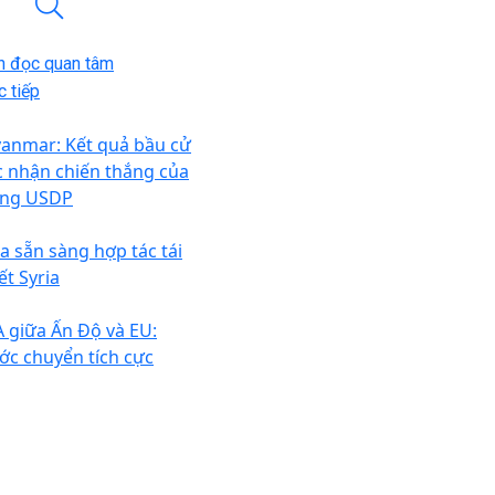
n đọc quan tâm
 tiếp
anmar: Kết quả bầu cử
c nhận chiến thắng của
ng USDP
a sẵn sàng hợp tác tái
ết Syria
A giữa Ấn Độ và EU:
ớc chuyển tích cực