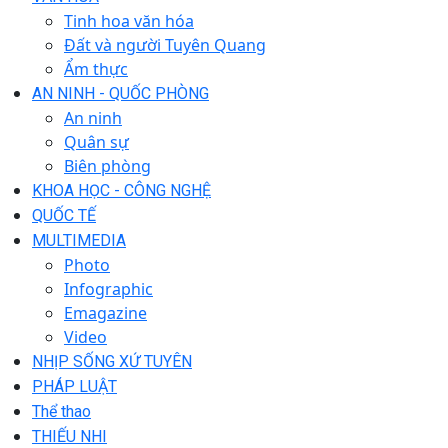
Tinh hoa văn hóa
Đất và người Tuyên Quang
Ẩm thực
AN NINH - QUỐC PHÒNG
An ninh
Quân sự
Biên phòng
KHOA HỌC - CÔNG NGHỆ
QUỐC TẾ
MULTIMEDIA
Photo
Infographic
Emagazine
Video
NHỊP SỐNG XỨ TUYÊN
PHÁP LUẬT
Thể thao
THIẾU NHI