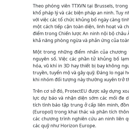
Theo phóng viên TTXVN tại Brussels, trong
khổ pháp lý và các biện pháp an ninh. Tuy 
với việc các tổ chức khủng bố ngày càng tinh
một cách tiếp cận toàn diện, linh hoạt và ch
điểm trong Chiến lược An ninh nội bộ châu
khả năng phòng ngừa và phản ứng của toàn
Một trong những điểm nhấn của chương tr
nguyên số. Việc các phần tử khủng bố lạm 
hóa, vũ khí in 3D hay thiết bị bay không n
truyền, tuyển mộ và gây quỹ. Đáng lo ngại hơ
khi nhóm đối tượng này thường xuyên trở t
Trên cơ sở đó, ProtectEU được xây dựng xoay
lực dự báo và nhận diện sớm các mối đe 
tích tình báo tập trung ở cấp liên minh, đồ
(Europol) trong khai thác và phân tích thôn
các chương trình nghiên cứu an ninh liên
các quỹ như Horizon Europe.