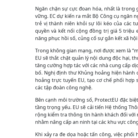
Ngăn chặn sự cực đoan hóa, nhất là trong gi
vững. EC dự kiến ra mắt Bộ Công cụ ngăn n
trẻ vị thành niên khỏi sự lôi kéo của các 
quyền và kết nối cộng đồng trị giá 5 triệu
năng phục hồi số, củng cố sự gắn kết xã hội
Trong không gian mạng, nơi được xem là “m
EU sẽ thắt chặt quản lý nội dung độc hại, th
tăng cường hợp tác với các nhà cung cấp d
bố. Nghị định thư Khủng hoảng hiện hành
hoảng trực tuyến EU, tạo cơ chế phối hợp s
các tập đoàn công nghệ.
Bên cạnh môi trường số, ProtectEU đặc biệ
tầng trọng yếu. EU sẽ cải tiến Hệ thống Th
rộng kiểm tra thông tin hành khách đối với n
nhằm nâng cấp an ninh tại các khu vực côn
Khi xảy ra đe dọa hoặc tấn công, việc phối