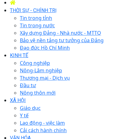
THỜI SỰ - CHÍNH TRỊ
Tin trong tỉnh
Tin trong nước
Xây dựng Đảng - Nhà nước - MTTQ
Bảo vệ nền tảng tư tưởng của Đảng
Đạo đức Hồ Chí Minh
KINH TẾ
Công nghiệp
Nông-Lâm nghiệp
Thương mại - Dịch vụ
Đầu tư
Nông thôn mới
XÃ HỘI
Giáo dục
Y tế
Lao động - việc làm
Cải cách hành chính
VĂN HÓA