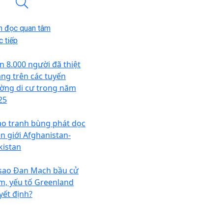
n đọc quan tâm
 tiếp
n 8.000 người đã thiệt
ng trên các tuyến
ờng di cư trong năm
25
ao tranh bùng phát dọc
ên giới Afghanistan-
kistan
 sao Đan Mạch bầu cử
m, yếu tố Greenland
yết định?