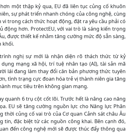
 hơn một thập kỷ qua, EU đã liên tục củng cố khuôn
nhiên, sự phát triển nhanh chóng của công nghệ, cùng
 vi trong cách thức hoạt động, đặt ra yêu cầu phải có
ủ động hơn. ProtectEU, với vai trò là sáng kiến trọng
 Âu, được thiết kế nhằm tăng cường mức độ sẵn sàng,
 khối.
ình nghị sự mới là nhận diện rõ thách thức từ kỷ
dụng mạng xã hội, trí tuệ nhân tạo (AI), tài sản mã
gười lái đang làm thay đổi căn bản phương thức tuyên
n, tình trạng cực đoan hóa trẻ vị thành niên gia tăng
hành mục tiêu trên không gian mạng.
 quanh 6 trụ cột cốt lõi. Trước hết là nâng cao năng
dọa. EU sẽ tăng cường nguồn lực cho Năng lực Phân
ng thời củng cố vai trò của Cơ quan Cảnh sát châu Âu
g tin, đặc biệt từ các nguồn công khai. Bên cạnh đó,
 quan đến công nghệ mới sẽ được thúc đẩy thông qua