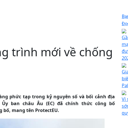
Bạ
Đọc
Gầ
mạ
g trình mới về chống
đư
20
Gi
bi
Pa
ng phức tạp trong kỷ nguyên số và bối cảnh địa
Vì
2, Ủy ban châu Âu (EC) đã chính thức công bố
sớ
g bố, mang tên ProtectEU.
qu