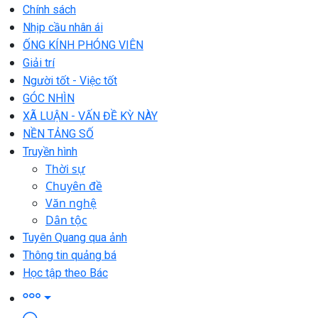
Chính sách
Nhịp cầu nhân ái
ỐNG KÍNH PHÓNG VIÊN
Giải trí
Người tốt - Việc tốt
GÓC NHÌN
XÃ LUẬN - VẤN ĐỀ KỲ NÀY
NỀN TẢNG SỐ
Truyền hình
Thời sự
Chuyên đề
Văn nghệ
Dân tộc
Tuyên Quang qua ảnh
Thông tin quảng bá
Học tập theo Bác