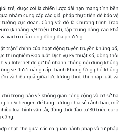
ới trẻ, được coi là chiến lược dài hạn mang tính bền
gừa nhằm cung cấp các giải pháp thực tiễn để bảo vệ
tư tưởng cực đoan. Cùng với đó là Chương trình Trao
 euro (khoảng 5,9 triệu USD), tập trung nâng cao khả
 và vai trò của cộng đồng địa phương.
ặt trận” chính của hoạt động tuyên truyền khủng bố,
ực thi nghiêm Đạo luật Dịch vụ kỹ thuật số, đồng thời
ịch vụ Internet để gỡ bỏ nhanh chóng nội dung khủng
 cũng sẽ được nâng cấp thành Khung Ứng phó khủng
ớm và hiệu quả giữa lực lượng thực thi pháp luật và
t chú trọng bảo vệ không gian công cộng và cơ sở hạ
ông tin Schengen để tăng cường chia sẻ cảnh báo, mở
hiều loại hình vận tải, đồng thời đầu tư 30 triệu euro
g cộng.
 hợp chặt chẽ giữa các cơ quan hành pháp và tư pháp