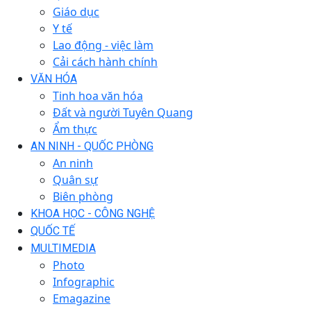
Giáo dục
Y tế
Lao động - việc làm
Cải cách hành chính
VĂN HÓA
Tinh hoa văn hóa
Đất và người Tuyên Quang
Ẩm thực
AN NINH - QUỐC PHÒNG
An ninh
Quân sự
Biên phòng
KHOA HỌC - CÔNG NGHỆ
QUỐC TẾ
MULTIMEDIA
Photo
Infographic
Emagazine