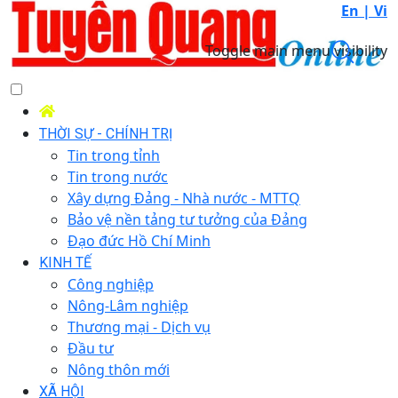
En |
Vi
Toggle main menu visibility
THỜI SỰ - CHÍNH TRỊ
Tin trong tỉnh
Tin trong nước
Xây dựng Đảng - Nhà nước - MTTQ
Bảo vệ nền tảng tư tưởng của Đảng
Đạo đức Hồ Chí Minh
KINH TẾ
Công nghiệp
Nông-Lâm nghiệp
Thương mại - Dịch vụ
Đầu tư
Nông thôn mới
XÃ HỘI