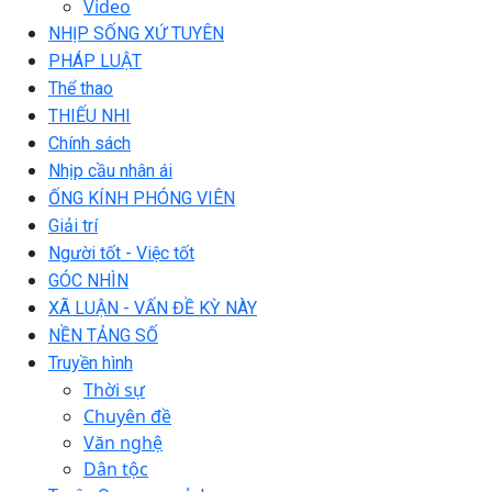
Video
NHỊP SỐNG XỨ TUYÊN
PHÁP LUẬT
Thể thao
THIẾU NHI
Chính sách
Nhịp cầu nhân ái
ỐNG KÍNH PHÓNG VIÊN
Giải trí
Người tốt - Việc tốt
GÓC NHÌN
XÃ LUẬN - VẤN ĐỀ KỲ NÀY
NỀN TẢNG SỐ
Truyền hình
Thời sự
Chuyên đề
Văn nghệ
Dân tộc