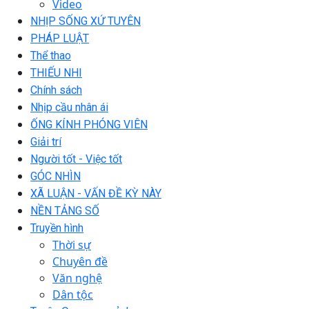
Video
NHỊP SỐNG XỨ TUYÊN
PHÁP LUẬT
Thể thao
THIẾU NHI
Chính sách
Nhịp cầu nhân ái
ỐNG KÍNH PHÓNG VIÊN
Giải trí
Người tốt - Việc tốt
GÓC NHÌN
XÃ LUẬN - VẤN ĐỀ KỲ NÀY
NỀN TẢNG SỐ
Truyền hình
Thời sự
Chuyên đề
Văn nghệ
Dân tộc