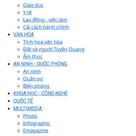
Giáo dục
Y tế
Lao động - việc làm
Cải cách hành chính
VĂN HÓA
Tinh hoa văn hóa
Đất và người Tuyên Quang
Ẩm thực
AN NINH - QUỐC PHÒNG
An ninh
Quân sự
Biên phòng
KHOA HỌC - CÔNG NGHỆ
QUỐC TẾ
MULTIMEDIA
Photo
Infographic
Emagazine