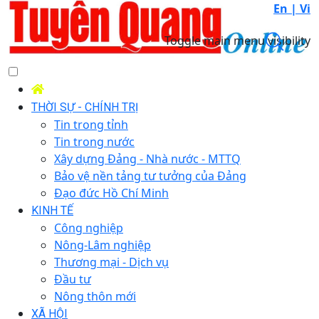
En |
Vi
Toggle main menu visibility
THỜI SỰ - CHÍNH TRỊ
Tin trong tỉnh
Tin trong nước
Xây dựng Đảng - Nhà nước - MTTQ
Bảo vệ nền tảng tư tưởng của Đảng
Đạo đức Hồ Chí Minh
KINH TẾ
Công nghiệp
Nông-Lâm nghiệp
Thương mại - Dịch vụ
Đầu tư
Nông thôn mới
XÃ HỘI