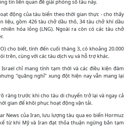
ông tin liên quan để giải phóng số tàu này.
hoạt động của tàu biển theo thời gian thực - cho thấy
ên liệu, gồm 426 tàu chở dầu thô, 34 tàu chở khí dầu
 nhiên hóa lỏng (LNG). Ngoài ra còn có các tàu chở
r.
O) cho biết, tính đến cuối tháng 3, có khoảng 20.000
i trên, cùng với các tàu dịch vụ và hỗ trợ khác.
srael chỉ mang tính tạm thời và các điều kiện đàm
 nhưng "quãng nghỉ" xung đột hiện nay vẫn mang lại
õ ràng trước khi cho tàu di chuyển trở lại và ngay cả
hời gian để khôi phục hoạt động vận tải.
Far News của Iran, lưu lượng tàu qua eo biển Hormuz
kể từ khi Mỹ và Iran đạt thỏa thuận ngừng bắn tạm