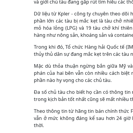
và giới chủ tàu đang gấp rút tìm hiểu các th
Dữ liệu từ Kpler - công ty chuyên theo dõi 
phần lớn các tàu bị mắc kẹt là tàu chở nhi
mỏ hóa lỏng (LPG) và 19 tàu chở khí thiên
hàng như nông sản, khoáng sản và containe
Trong khi đó, Tổ chức Hàng hải Quốc tế (IM
thủy thủ dân sự đang mắc kẹt trên các tàu nó
Mặc dù thỏa thuận ngừng bắn giữa Mỹ và I
phán của hai bên vẫn còn nhiều cách biệt
phần nào hy vọng cho các chủ tàu.
Đa số chủ tàu cho biết họ cần có thông tin r
trong kịch bản tốt nhất cũng sẽ mất nhiều t
Theo thông tin từ hãng tin bán chính thức 
vẫn ở mức không đáng kể sau hơn 24 giờ 
thời.