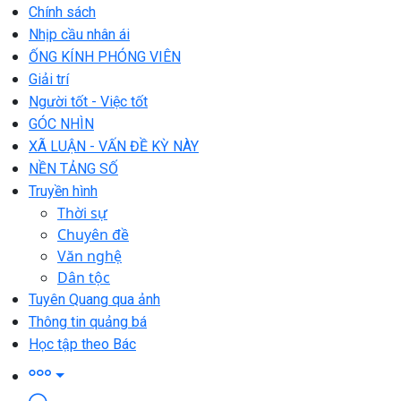
Chính sách
Nhịp cầu nhân ái
ỐNG KÍNH PHÓNG VIÊN
Giải trí
Người tốt - Việc tốt
GÓC NHÌN
XÃ LUẬN - VẤN ĐỀ KỲ NÀY
NỀN TẢNG SỐ
Truyền hình
Thời sự
Chuyên đề
Văn nghệ
Dân tộc
Tuyên Quang qua ảnh
Thông tin quảng bá
Học tập theo Bác