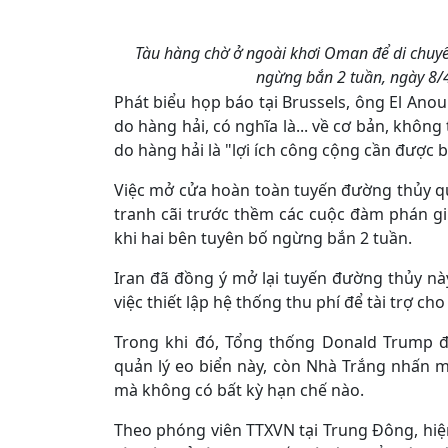
Tàu hàng chờ ở ngoài khơi Oman để di chuyể
ngừng bắn 2 tuần, ngày 8/
Phát biểu họp báo tại Brussels, ông El Ano
do hàng hải, có nghĩa là... về cơ bản, khôn
do hàng hải là "lợi ích công cộng cần được 
Việc mở cửa hoàn toàn tuyến đường thủy q
tranh cãi trước thềm các cuộc đàm phán gi
khi hai bên tuyên bố ngừng bắn 2 tuần.
Iran đã đồng ý mở lại tuyến đường thủy nà
việc thiết lập hệ thống thu phí để tài trợ cho 
Trong khi đó, Tổng thống Donald Trump đ
quản lý eo biển này, còn Nhà Trắng nhấn
mà không có bất kỳ hạn chế nào.
Theo phóng viên TTXVN tại Trung Đông, hiệ