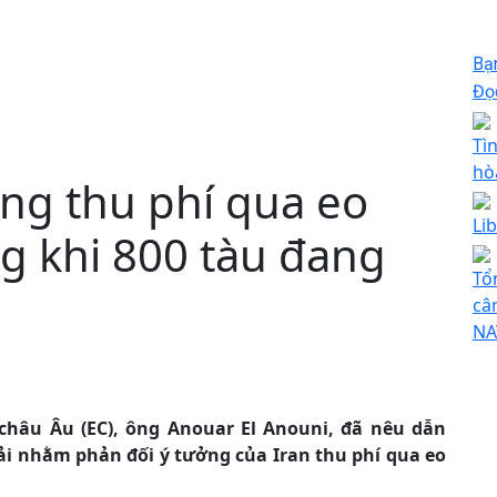
Bạ
Đọc
Tì
hò
ng thu phí qua eo
Li
g khi 800 tàu đang
Tổ
câ
NA
châu Âu (EC), ông Anouar El Anouni, đã nêu dẫn
ải nhằm phản đối ý tưởng của Iran thu phí qua eo