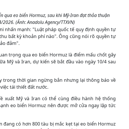
n qua eo biển Hormuz, sau khi Mỹ-Iran đạt thỏa thuận
4/2026. (Ảnh: Anadolu Agency/TTXVN)
uni nhấn mạnh: "Luật pháp quốc tế quy định quyền tự
g thu bất kỳ khoản phí nào". Ông cũng nói rõ quyền tự
bảo đảm".
uan trọng qua eo biển Hormuz là điểm mấu chốt gây
ữa Mỹ và Iran, dự kiến sẽ bắt đầu vào ngày 10/4 sau
y trong thời gian ngừng bắn nhưng lại thông báo về
việc tái thiết đất nước.
ề xuất Mỹ và Iran có thể cùng điều hành hệ thống
 mạnh eo biển Hormuz nên được mở cửa ngay lập tức
n đang có hơn 800 tàu bị mắc kẹt tại eo biển Hormuz