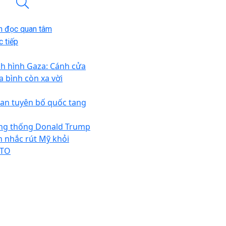
n đọc quan tâm
 tiếp
nh hình Gaza: Cánh cửa
a bình còn xa vời
ban tuyên bố quốc tang
ng thống Donald Trump
n nhắc rút Mỹ khỏi
TO