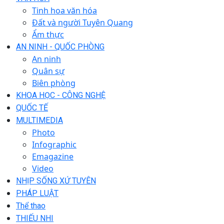
Tinh hoa văn hóa
Đất và người Tuyên Quang
Ẩm thực
AN NINH - QUỐC PHÒNG
An ninh
Quân sự
Biên phòng
KHOA HỌC - CÔNG NGHỆ
QUỐC TẾ
MULTIMEDIA
Photo
Infographic
Emagazine
Video
NHỊP SỐNG XỨ TUYÊN
PHÁP LUẬT
Thể thao
THIẾU NHI