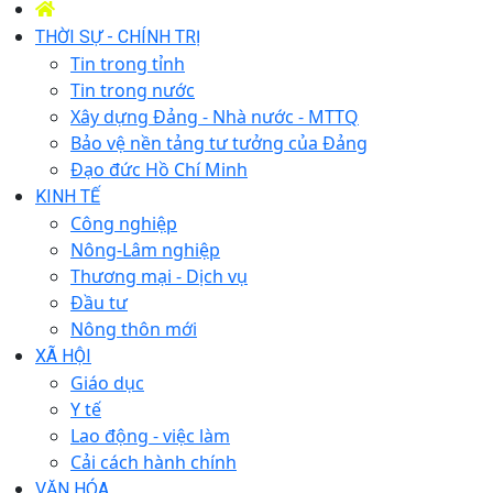
THỜI SỰ - CHÍNH TRỊ
Tin trong tỉnh
Tin trong nước
Xây dựng Đảng - Nhà nước - MTTQ
Bảo vệ nền tảng tư tưởng của Đảng
Đạo đức Hồ Chí Minh
KINH TẾ
Công nghiệp
Nông-Lâm nghiệp
Thương mại - Dịch vụ
Đầu tư
Nông thôn mới
XÃ HỘI
Giáo dục
Y tế
Lao động - việc làm
Cải cách hành chính
VĂN HÓA