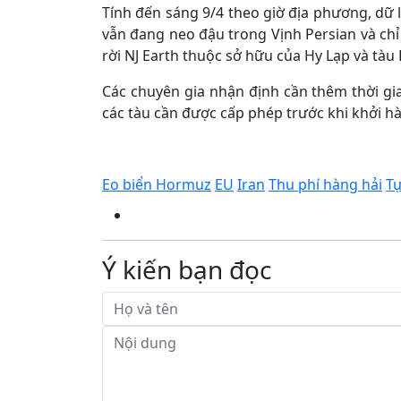
Tính đến sáng 9/4 theo giờ địa phương, dữ l
vẫn đang neo đậu trong Vịnh Persian và chỉ 
rời NJ Earth thuộc sở hữu của Hy Lạp và tàu
Các chuyên gia nhận định cần thêm thời gian
các tàu cần được cấp phép trước khi khởi h
Eo biển Hormuz
EU
Iran
Thu phí hàng hải
Tự
Ý kiến bạn đọc