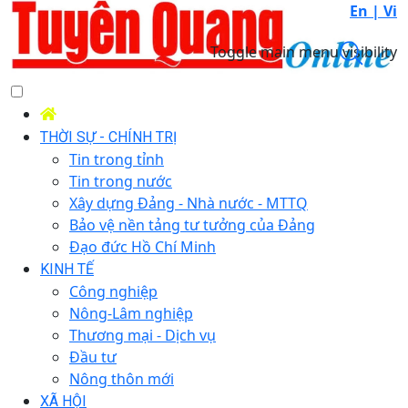
En |
Vi
Toggle main menu visibility
THỜI SỰ - CHÍNH TRỊ
Tin trong tỉnh
Tin trong nước
Xây dựng Đảng - Nhà nước - MTTQ
Bảo vệ nền tảng tư tưởng của Đảng
Đạo đức Hồ Chí Minh
KINH TẾ
Công nghiệp
Nông-Lâm nghiệp
Thương mại - Dịch vụ
Đầu tư
Nông thôn mới
XÃ HỘI