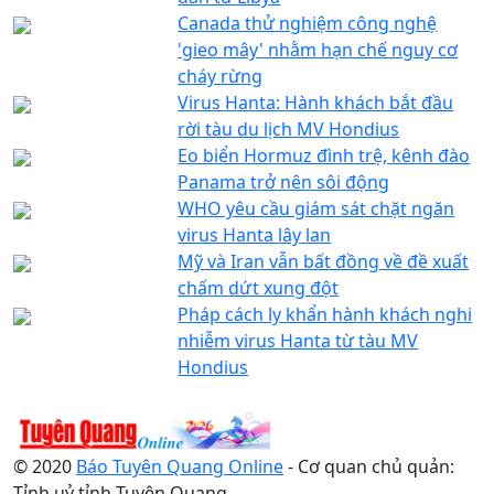
Canada thử nghiệm công nghệ
'gieo mây' nhằm hạn chế nguy cơ
cháy rừng
Virus Hanta: Hành khách bắt đầu
rời tàu du lịch MV Hondius
Eo biển Hormuz đình trệ, kênh đào
Panama trở nên sôi động
WHO yêu cầu giám sát chặt ngăn
virus Hanta lây lan
Mỹ và Iran vẫn bất đồng về đề xuất
chấm dứt xung đột
Pháp cách ly khẩn hành khách nghi
nhiễm virus Hanta từ tàu MV
Hondius
© 2020
Báo Tuyên Quang Online
- Cơ quan chủ quản:
Tỉnh uỷ tỉnh Tuyên Quang