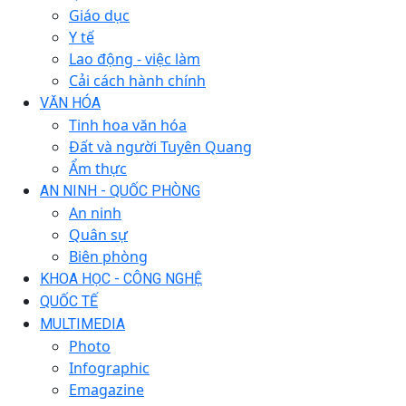
Giáo dục
Y tế
Lao động - việc làm
Cải cách hành chính
VĂN HÓA
Tinh hoa văn hóa
Đất và người Tuyên Quang
Ẩm thực
AN NINH - QUỐC PHÒNG
An ninh
Quân sự
Biên phòng
KHOA HỌC - CÔNG NGHỆ
QUỐC TẾ
MULTIMEDIA
Photo
Infographic
Emagazine