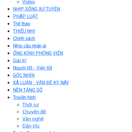
Video
NHỊP SỐNG XỨ TUYÊN
PHÁP LUẬT
Thể thao
THIẾU NHI
Chính sách
Nhịp cầu nhân ái
ỐNG KÍNH PHÓNG VIÊN
Giải trí
Người tốt - Việc tốt
GÓC NHÌN
XÃ LUẬN - VẤN ĐỀ KỲ NÀY
NỀN TẢNG SỐ
Truyền hình
Thời sự
Chuyên đề
Văn nghệ
Dân tộc